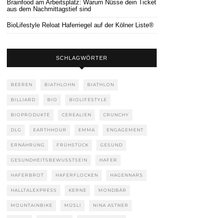
Brainfood am Arbeitsplatz: Warum Nüsse dein Ticket
aus dem Nachmittagstief sind
BioLifestyle Reloat Haferriegel auf der Kölner Liste®
SCHLAGWÖRTER
BEEREN
BIATHLOHN
BIATHLON
BILLIARD
BIO
BIOLIFESTYLE
BIOPRODUKTE
CEREALIEN
CRUNCHY
DLG
EARTHHOUR
EMMA
ENGAGEMENT
ERNÄHRUNG
FRÜHSTÜCK
GESUND
GESUNDHEITSBEWUSSTSEIN
HAFER
HAFERBROT
HAFERFLOCKEN
HAGENNARS
HALLTALEXPRESS
KERNE
MONDBÄR
MOUNTAINBIKE
MÜSLI
NINA ASTNER