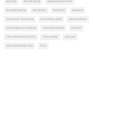
NÜSSE
PORRIDGE
RADMARATHON
RADRENNEN
REINING
REZEPT
SAMEN
SCHOKO-KUCHEN
SCHOKOLADE
SKIFAHREN
SKIRENNLÄUFERIN
SPONSORING
SPORT
TROCKENFRÜCHTE
TSHUMBE
VEGAN
WESTERNREITEN
ÖSV