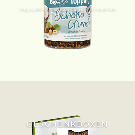
Unglaublich vielseitig kommen unsere neuen Bio
Toppings daher...
GESCHENKBOXEN