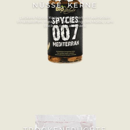
NÜSSE, KERNE
Leckere Nüsse, Kerne und Saaten mit wertvollen
Inhaltsstoffen. Ideal zur Veredelung des Müslis, zum
Backen oder als Snack
TROCKENFRÜCHTE