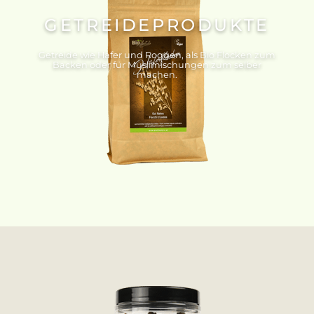
GETREIDEPRODUKTE
Getreide wie Hafer und Roggen, als Bio Flocken zum
Backen oder für Müslimischungen zum selber
machen.