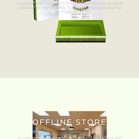
Originelle Geschenke und Accessoires für Sie und Ihre
Liebsten für alle Anlässe. Auch als Firmengeschenke
möglich.
OFFLINE STORE
In unserem hauseigenen Store dreht sich alles rund