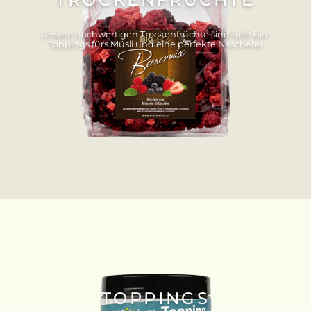
Unsere hochwertigen Trockenfrüchte sind tolle Bio-
Toppings fürs Müsli und eine perfekte Nascherei
TOPPINGS