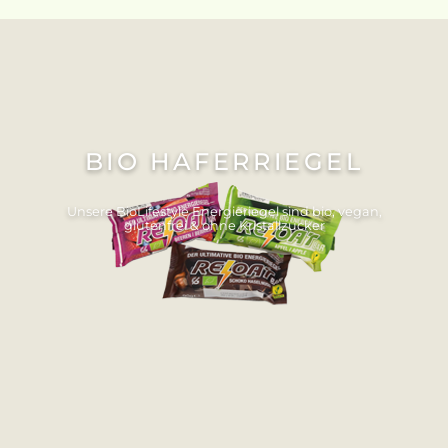
BIO HAFERRIEGEL
Unsere BioLifestyle Energieriegel sind bio, vegan,
glutenfrei & ohne Kristallzucker