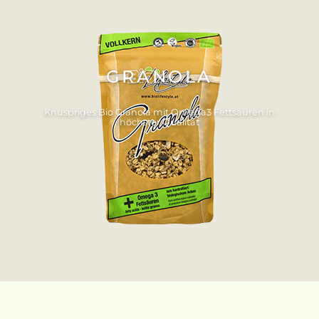
GRANOLA
Knuspriges Bio Granola mit Omega3 Fettsäuren in
höchster Qualität