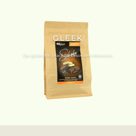
GLEEK
Der glutenfrei Snack für besondere Momente.