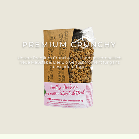
PREMIUM CRUNCHY
Unsere Premium Crunchy´s setzten geschmacklich
neue Maßstäbe. Der Bio Genuss Moment für ganz
besondere Tage.