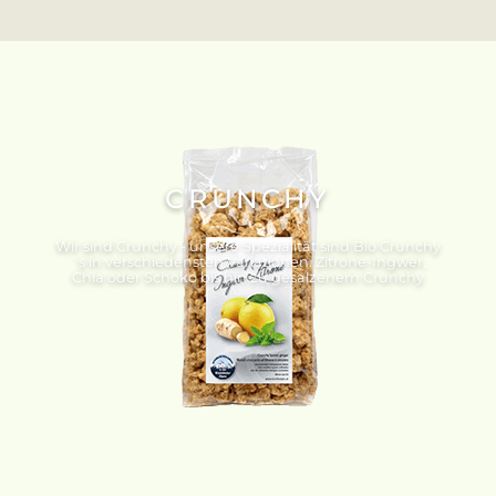
CRUNCHY
Wir sind Crunchy - unsere Spezialität sind Bio Crunchy
´s in verschiedensten Variationen. Zitrone-Ingwer,
Chia oder Schoko bis hin zu gesalzenem Crunchy