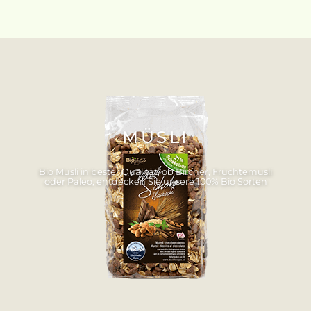
MÜSLI
Bio Müsli in bester Qualität, ob Bircher, Früchtemüsli
oder Paleo, entdecken Sie unsere 100% Bio Sorten