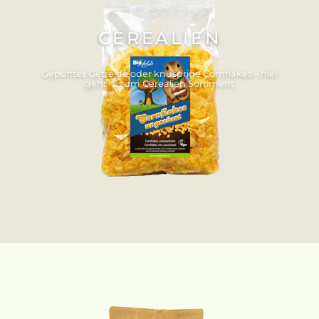
CEREALIEN
Gepufftes Getreide oder knusprige Cornflakes – hier
geht´s zum Cerealien Sortiment