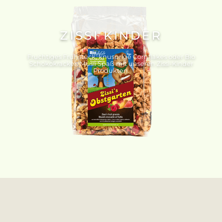
ZISSI KINDER
Fruchtiges Frühstück, knusprige Cornflakes oder Bio
Schokokracker. Müsli Spaß mit unseren Zissi-Kinder
Produkten.