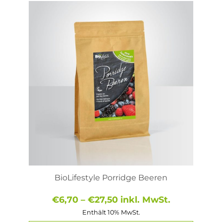
Dieses
Produkt
weist
mehrere
Varianten
auf.
Die
Optionen
können
auf
der
Produktseite
gewählt
werden
BioLifestyle Porridge Beeren
Preisspanne:
€
6,70
–
€
27,50
inkl. MwSt.
€6,70
Enthält 10% MwSt.
bis