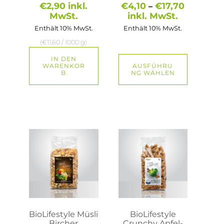
werden
Preisspa
€
2,90
inkl.
€
4,10
€
17,70
–
€4,10
MwSt.
inkl. MwSt.
bis
Enthält 10% MwSt.
Enthält 10% MwSt.
€17,70
(
€
11,60
/ 1000 g)
IN DEN
WARENKOR
AUSFÜHRU
B
NG WÄHLEN
Dieses
Dieses
Produkt
Produkt
weist
weist
mehrere
mehrere
Varianten
Varianten
auf.
auf.
Die
Die
Optionen
Optionen
können
können
auf
auf
BioLifestyle Müsli
BioLifestyle
der
der
Bircher
Crunchy Apfel-