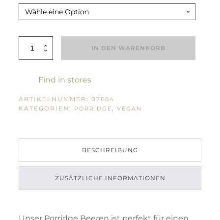
BioLifestyle
IN DEN WARENKORB
Porridge
Beeren
Menge
Find in stores
ARTIKELNUMMER:
07664
KATEGORIEN:
,
PORRIDGE
VEGAN
BESCHREIBUNG
ZUSÄTZLICHE INFORMATIONEN
Unser Porridge Beeren ist perfekt für einen