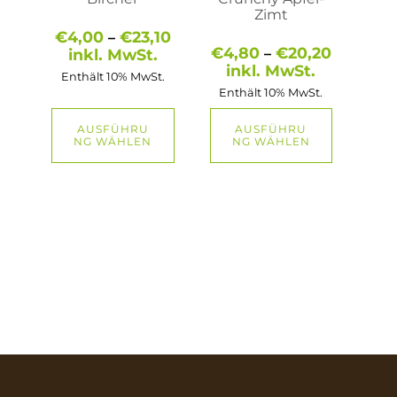
Produktseite
Produktseite
Zimt
gewählt
gewählt
Preisspanne:
€
4,00
€
23,10
–
werden
werden
€4,00
Preisspa
€
4,80
€
20,20
inkl. MwSt.
–
bis
€4,80
inkl. MwSt.
Enthält 10% MwSt.
€23,10
bis
Enthält 10% MwSt.
€20,20
AUSFÜHRU
AUSFÜHRU
NG WÄHLEN
NG WÄHLEN