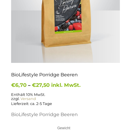
BioLifestyle Porridge Beeren
Preisspanne:
€
6,70
€
27,50
inkl. MwSt.
–
€6,70
bis
Enthält 10% MwSt.
zzgl.
Versand
€27,50
Lieferzeit: ca. 2-5 Tage
BioLifestyle Porridge Beeren
Gewicht