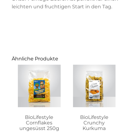
leichten und fruchtigen Start in den Tag.
Ähnliche Produkte
Dieses
Produkt
weist
mehrere
Varianten
auf.
Die
Optionen
können
auf
BioLifestyle
BioLifestyle
der
Cornflakes
Crunchy
Produktseite
ungesüsst 250g
Kurkuma
gewählt