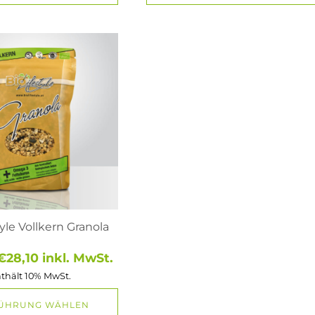
ite
yle Vollkern Granola
Preisspanne:
€
28,10
inkl. MwSt.
€7,00
thält 10% MwSt.
bis
€28,10
ÜHRUNG WÄHLEN