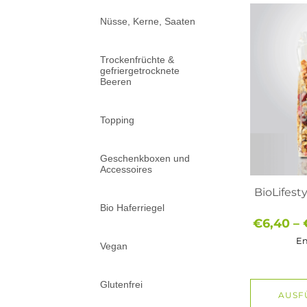
Dieses
Produkt
Nüsse, Kerne, Saaten
weist
mehrere
Varianten
Trockenfrüchte &
auf.
gefriergetrocknete
Beeren
Die
Optionen
können
auf
Topping
der
Produktse
gewählt
Geschenkboxen und
werden
Accessoires
BioLifesty
Bio Haferriegel
€
6,40
–
En
Vegan
Glutenfrei
AUSF