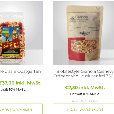
ite
le Zissi's Obstgarten
BioLifestyle Granola Cashew
Erdbeer Vanille glutenfrei 35
Preisspanne:
€
37,00
inkl. MwSt.
€
7,30
inkl. MwSt.
€6,40
thält 10% MwSt.
bis
Enthält 10% MwSt.
€37,00
(
€
20,86
/ 1000 g)
ÜHRUNG WÄHLEN
IN DEN WARENKORB