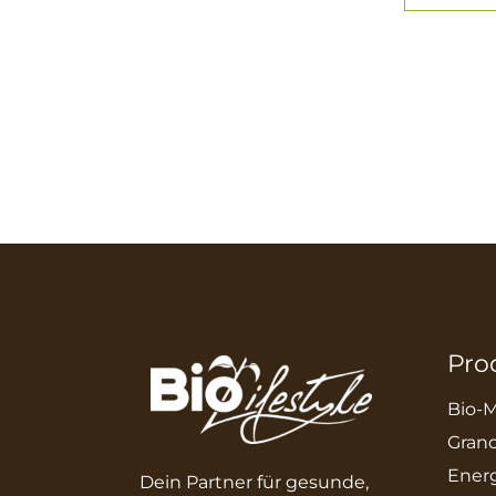
Pro
Bio-M
Grano
Energ
Dein Partner für gesunde,