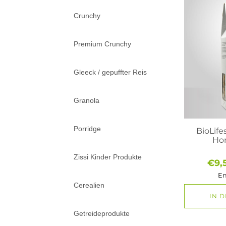
Crunchy
Premium Crunchy
Gleeck / gepuffter Reis
Granola
Porridge
BioLife
Ho
Zissi Kinder Produkte
€
9,
En
Cerealien
IN 
Getreideprodukte