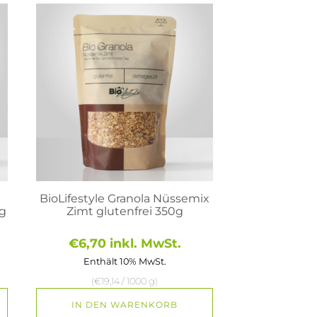
BioLifestyle Granola Nüssemix
0g
Zimt glutenfrei 350g
€
6,70
inkl. MwSt.
Enthält 10% MwSt.
(
€
19,14
/ 1000 g)
IN DEN WARENKORB