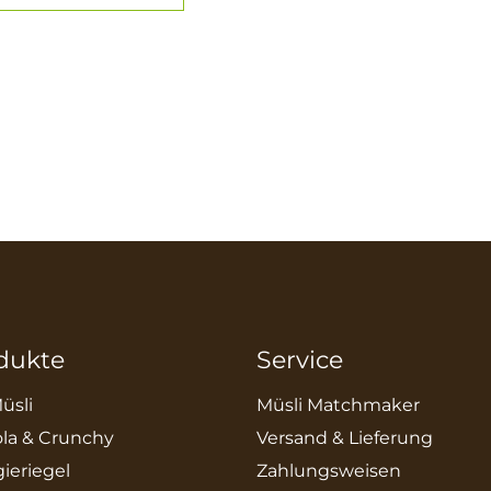
dukte
Service
üsli
Müsli Matchmaker
la & Crunchy
Versand & Lieferung
ieriegel
Zahlungsweisen