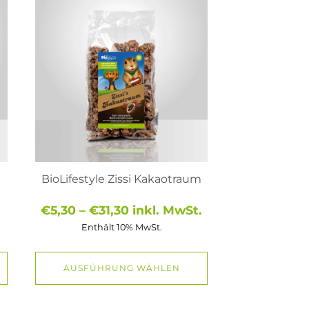
Produkt
weist
mehrere
Varianten
auf.
Die
Optionen
können
auf
der
Produktseite
gewählt
werden
BioLifestyle Zissi Kakaotraum
Preisspanne:
€
5,30
–
€
31,30
inkl. MwSt.
€5,30
Enthält 10% MwSt.
bis
€31,30
AUSFÜHRUNG WÄHLEN