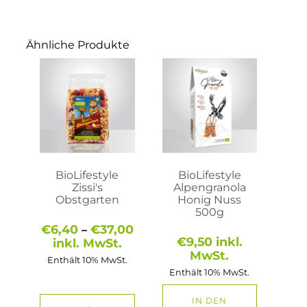
Ähnliche Produkte
Dieses
Produkt
weist
mehrere
Varianten
auf.
Die
Optionen
können
auf
BioLifestyle
BioLifestyle
der
Zissi's
Alpengranola
Produktseite
Obstgarten
Honig Nuss
gewählt
500g
werden
Preisspanne:
€
6,40
€
37,00
–
€6,40
€
9,50
inkl.
inkl. MwSt.
bis
MwSt.
Enthält 10% MwSt.
€37,00
Enthält 10% MwSt.
IN DEN