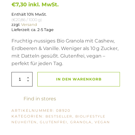
€
7,30
inkl. MwSt.
Enthält 10% MwSt.
(
€
20,86
/ 1000 g)
zzgl.
Versand
Lieferzeit: ca. 2-5 Tage
Fruchtig-nussiges Bio Granola mit Cashew,
Erdbeeren & Vanille. Weniger als 10 g Zucker,
mit Datteln gesüßt. Glutenfrei, vegan –
perfekt für jeden Tag.
BioLifestyle
IN DEN WARENKORB
Granola
Cashew
Erdbeer
Vanille
glutenfrei
Find in stores
350g
Menge
ARTIKELNUMMER:
08920
KATEGORIEN:
,
BESTSELLER
BIOLIFESTYLE
,
,
,
NEUHEITEN
GLUTENFREI
GRANOLA
VEGAN