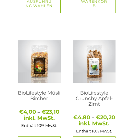
AUSFÜHRU
WARENKOR
NG WÄHLEN
B
Dieses
Dieses
Produkt
Produkt
weist
weist
mehrere
mehrere
Varianten
Varianten
auf.
auf.
Die
Die
Optionen
Optionen
können
können
auf
auf
BioLifestyle Müsli
BioLifestyle
der
der
Bircher
Crunchy Apfel-
Produktseite
Produktseite
Zimt
gewählt
gewählt
Preisspanne:
€
4,00
€
23,10
–
werden
werden
€4,00
Preisspa
€
4,80
€
20,20
inkl. MwSt.
–
bis
€4,80
inkl. MwSt.
Enthält 10% MwSt.
€23,10
bis
Enthält 10% MwSt.
€20,20