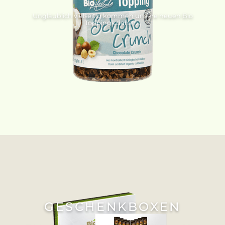
Unglaublich vielseitig kommen unsere neuen Bio
Toppings daher...
GESCHENKBOXEN