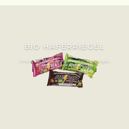
BIO HAFERRIEGEL
Unsere BioLifestyle Energieriegel sind bio, vegan,
glutenfrei & ohne Kristallzucker