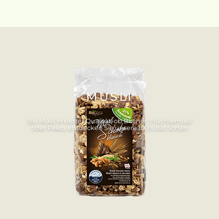
MÜSLI
Bio Müsli in bester Qualität, ob Bircher, Früchtemüsli
oder Paleo, entdecken Sie unsere 100% Bio Sorten