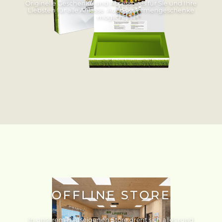
Originelle Geschenke und Accessoires für Sie und Ihre
Liebsten für alle Anlässe. Auch als Firmengeschenke
möglich.
OFFLINE STORE
In unserem hauseigenen Store dreht sich alles rund