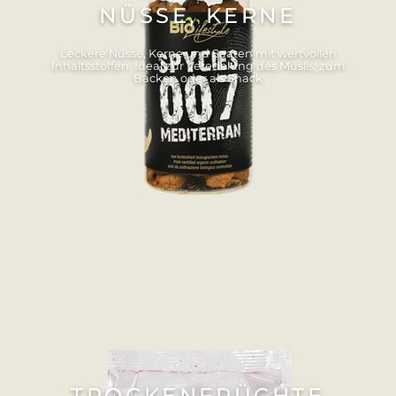
NÜSSE, KERNE
Leckere Nüsse, Kerne und Saaten mit wertvollen
Inhaltsstoffen. Ideal zur Veredelung des Müslis, zum
Backen oder als Snack
TROCKENFRÜCHTE