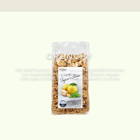
CRUNCHY
Wir sind Crunchy - unsere Spezialität sind Bio Crunchy
´s in verschiedensten Variationen. Zitrone-Ingwer,
Chia oder Schoko bis hin zu gesalzenem Crunchy