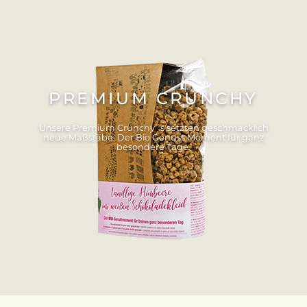
PREMIUM CRUNCHY
Unsere Premium Crunchy´s setzten geschmacklich
neue Maßstäbe. Der Bio Genuss Moment für ganz
besondere Tage.