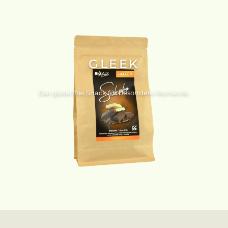
GLEEK
Der glutenfrei Snack für besondere Momente.