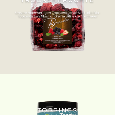
Unsere hochwertigen Trockenfrüchte sind tolle Bio-
Toppings fürs Müsli und eine perfekte Nascherei
TOPPINGS