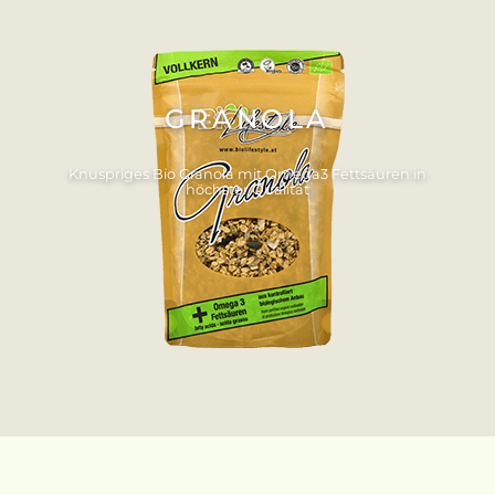
GRANOLA
Knuspriges Bio Granola mit Omega3 Fettsäuren in
höchster Qualität