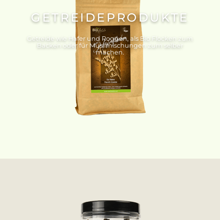
GETREIDEPRODUKTE
Getreide wie Hafer und Roggen, als Bio Flocken zum
Backen oder für Müslimischungen zum selber
machen.