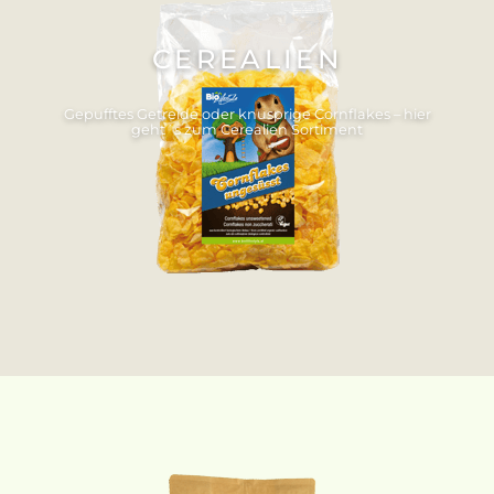
CEREALIEN
Gepufftes Getreide oder knusprige Cornflakes – hier
geht´s zum Cerealien Sortiment