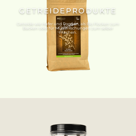
GETREIDEPRODUKTE
Getreide wie Hafer und Roggen, als Bio Flocken zum
Backen oder für Müslimischungen zum selber
machen.