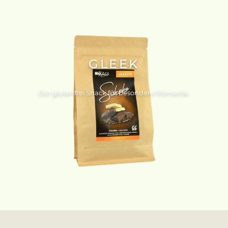
GLEEK
Der glutenfrei Snack für besondere Momente.