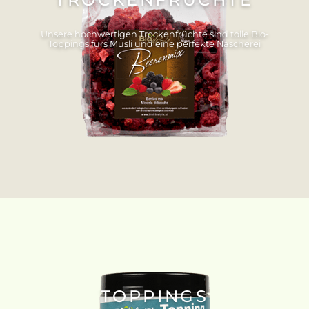
Unsere hochwertigen Trockenfrüchte sind tolle Bio-
Toppings fürs Müsli und eine perfekte Nascherei
TOPPINGS