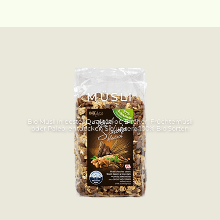
MÜSLI
Bio Müsli in bester Qualität, ob Bircher, Früchtemüsli
oder Paleo, entdecken Sie unsere 100% Bio Sorten