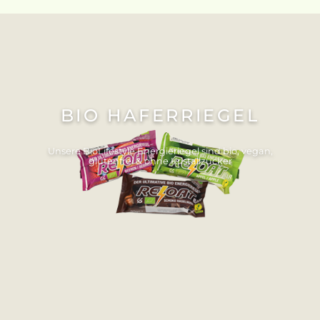
BIO HAFERRIEGEL
Unsere BioLifestyle Energieriegel sind bio, vegan,
glutenfrei & ohne Kristallzucker