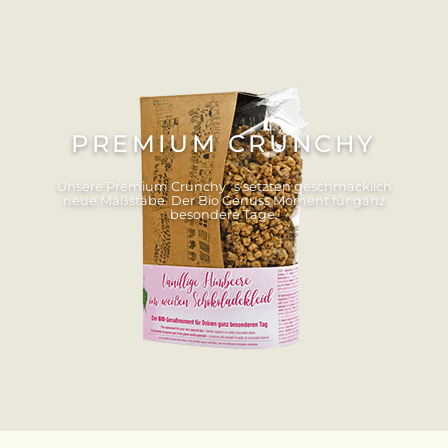
PREMIUM CRUNCHY
Unsere Premium Crunchy´s setzten geschmacklich
neue Maßstäbe. Der Bio Genuss Moment für ganz
besondere Tage.