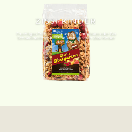
ZISSI KINDER
Fruchtiges Frühstück, knusprige Cornflakes oder Bio
Schokokracker. Müsli Spaß mit unseren Zissi-Kinder
Produkten.