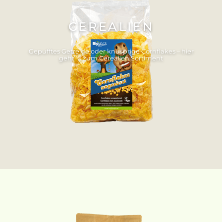
CEREALIEN
Gepufftes Getreide oder knusprige Cornflakes – hier
geht´s zum Cerealien Sortiment