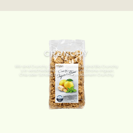
CRUNCHY
Wir sind Crunchy - unsere Spezialität sind Bio Crunchy
´s in verschiedensten Variationen. Zitrone-Ingwer,
Chia oder Schoko bis hin zu gesalzenem Crunchy