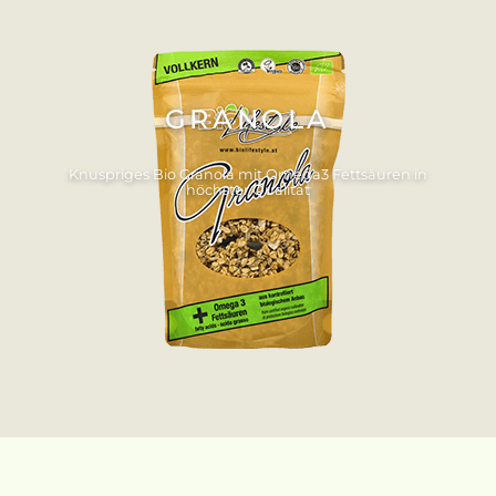
GRANOLA
Knuspriges Bio Granola mit Omega3 Fettsäuren in
höchster Qualität