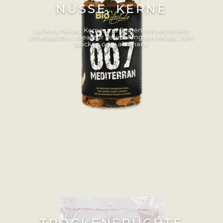
NÜSSE, KERNE
Leckere Nüsse, Kerne und Saaten mit wertvollen
Inhaltsstoffen. Ideal zur Veredelung des Müslis, zum
Backen oder als Snack
TROCKENFRÜCHTE