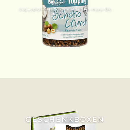
Unglaublich vielseitig kommen unsere neuen Bio
Toppings daher...
GESCHENKBOXEN