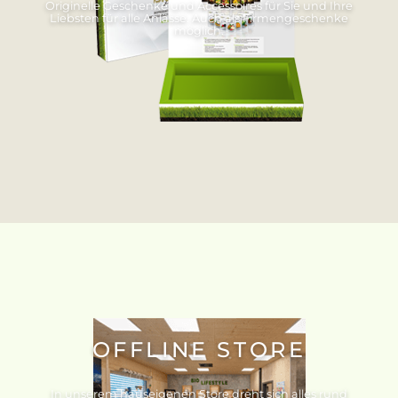
Originelle Geschenke und Accessoires für Sie und Ihre
Liebsten für alle Anlässe. Auch als Firmengeschenke
möglich.
OFFLINE STORE
In unserem hauseigenen Store dreht sich alles rund