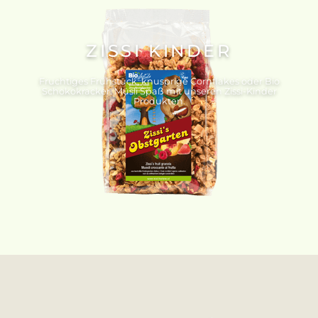
ZISSI KINDER
Fruchtiges Frühstück, knusprige Cornflakes oder Bio
Schokokracker. Müsli Spaß mit unseren Zissi-Kinder
Produkten.