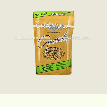
GRANOLA
Knuspriges Bio Granola mit Omega3 Fettsäuren in
höchster Qualität