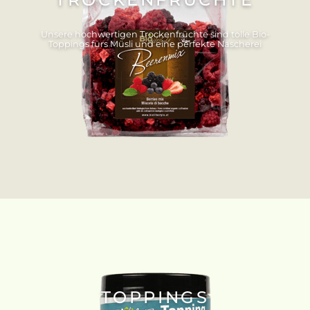
Unsere hochwertigen Trockenfrüchte sind tolle Bio-
Toppings fürs Müsli und eine perfekte Nascherei
TOPPINGS