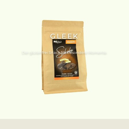
GLEEK
Der glutenfrei Snack für besondere Momente.