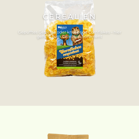
CEREALIEN
Gepufftes Getreide oder knusprige Cornflakes – hier
geht´s zum Cerealien Sortiment