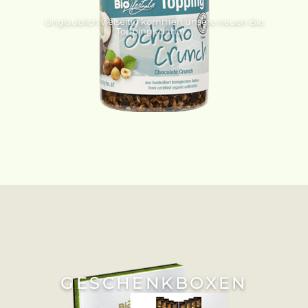
Unglaublich vielseitig kommen unsere neuen Bio
Toppings daher...
GESCHENKBOXEN