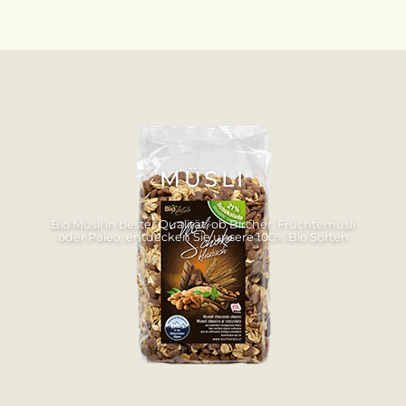
MÜSLI
Bio Müsli in bester Qualität, ob Bircher, Früchtemüsli
oder Paleo, entdecken Sie unsere 100% Bio Sorten