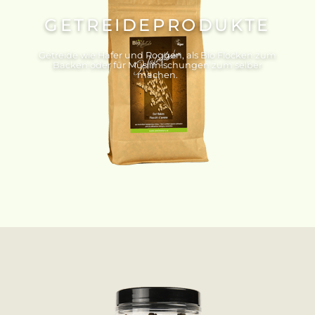
GETREIDEPRODUKTE
Getreide wie Hafer und Roggen, als Bio Flocken zum
Backen oder für Müslimischungen zum selber
machen.