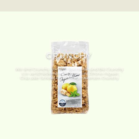
CRUNCHY
Wir sind Crunchy - unsere Spezialität sind Bio Crunchy
´s in verschiedensten Variationen. Zitrone-Ingwer,
Chia oder Schoko bis hin zu gesalzenem Crunchy