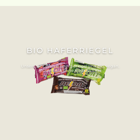
BIO HAFERRIEGEL
Unsere BioLifestyle Energieriegel sind bio, vegan,
glutenfrei & ohne Kristallzucker