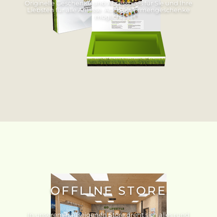
Originelle Geschenke und Accessoires für Sie und Ihre
Liebsten für alle Anlässe. Auch als Firmengeschenke
möglich.
OFFLINE STORE
In unserem hauseigenen Store dreht sich alles rund