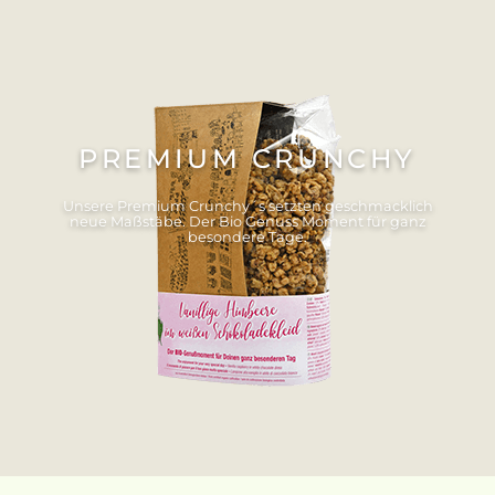
PREMIUM CRUNCHY
Unsere Premium Crunchy´s setzten geschmacklich
neue Maßstäbe. Der Bio Genuss Moment für ganz
besondere Tage.