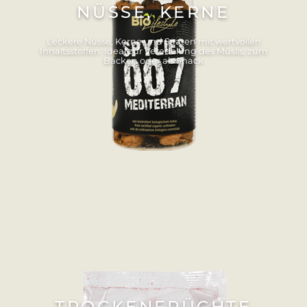
NÜSSE, KERNE
Leckere Nüsse, Kerne und Saaten mit wertvollen
Inhaltsstoffen. Ideal zur Veredelung des Müslis, zum
Backen oder als Snack
TROCKENFRÜCHTE