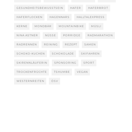
GESUNDHEITSBEWUSSTSEIN
HAFER
HAFERBROT
HAFERFLOCKEN
HAGENNARS
HALLTALEXPRESS
KERNE
MONDBÄR
MOUNTAINBIKE
MÜSLI
NINA ASTNER
NÜSSE
PORRIDGE
RADMARATHON
RADRENNEN
REINING
REZEPT
SAMEN
SCHOKO-KUCHEN
SCHOKOLADE
SKIFAHREN
SKIRENNLÄUFERIN
SPONSORING
SPORT
TROCKENFRÜCHTE
TSHUMBE
VEGAN
WESTERNREITEN
ÖSV