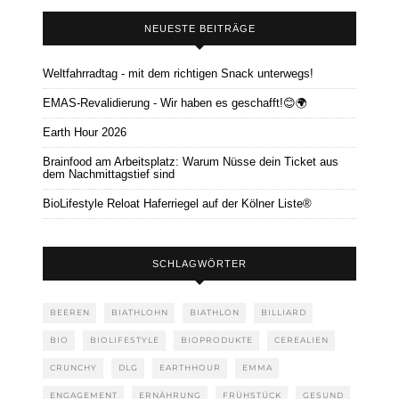
NEUESTE BEITRÄGE
Weltfahrradtag - mit dem richtigen Snack unterwegs!
EMAS-Revalidierung - Wir haben es geschafft!😊🌍
Earth Hour 2026
Brainfood am Arbeitsplatz: Warum Nüsse dein Ticket aus
dem Nachmittagstief sind
BioLifestyle Reloat Haferriegel auf der Kölner Liste®
SCHLAGWÖRTER
BEEREN
BIATHLOHN
BIATHLON
BILLIARD
BIO
BIOLIFESTYLE
BIOPRODUKTE
CEREALIEN
CRUNCHY
DLG
EARTHHOUR
EMMA
ENGAGEMENT
ERNÄHRUNG
FRÜHSTÜCK
GESUND