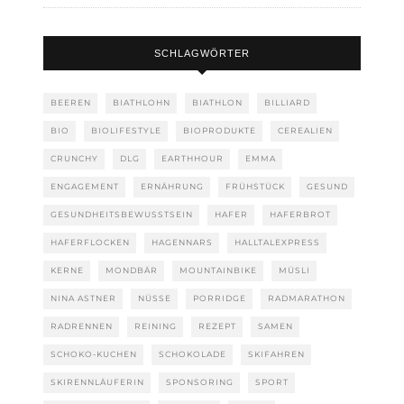
SCHLAGWÖRTER
BEEREN
BIATHLOHN
BIATHLON
BILLIARD
BIO
BIOLIFESTYLE
BIOPRODUKTE
CEREALIEN
CRUNCHY
DLG
EARTHHOUR
EMMA
ENGAGEMENT
ERNÄHRUNG
FRÜHSTÜCK
GESUND
GESUNDHEITSBEWUSSTSEIN
HAFER
HAFERBROT
HAFERFLOCKEN
HAGENNARS
HALLTALEXPRESS
KERNE
MONDBÄR
MOUNTAINBIKE
MÜSLI
NINA ASTNER
NÜSSE
PORRIDGE
RADMARATHON
RADRENNEN
REINING
REZEPT
SAMEN
SCHOKO-KUCHEN
SCHOKOLADE
SKIFAHREN
SKIRENNLÄUFERIN
SPONSORING
SPORT