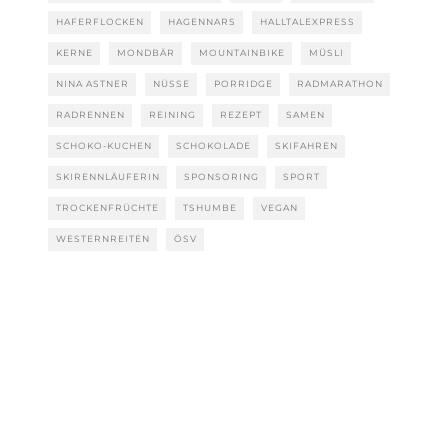
HAFERFLOCKEN
HAGENNARS
HALLTALEXPRESS
KERNE
MONDBÄR
MOUNTAINBIKE
MÜSLI
NINA ASTNER
NÜSSE
PORRIDGE
RADMARATHON
RADRENNEN
REINING
REZEPT
SAMEN
SCHOKO-KUCHEN
SCHOKOLADE
SKIFAHREN
SKIRENNLÄUFERIN
SPONSORING
SPORT
TROCKENFRÜCHTE
TSHUMBE
VEGAN
WESTERNREITEN
ÖSV