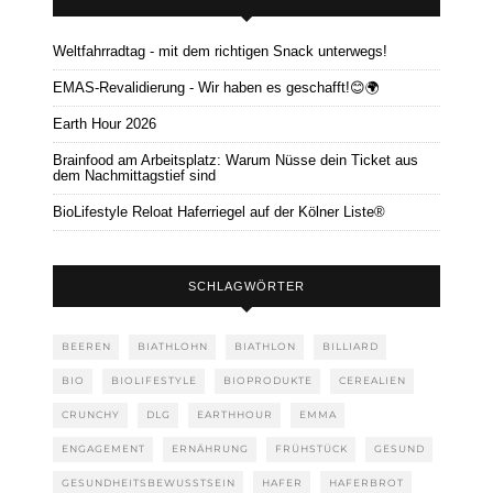
Weltfahrradtag - mit dem richtigen Snack unterwegs!
EMAS-Revalidierung - Wir haben es geschafft!😊🌍
Earth Hour 2026
Brainfood am Arbeitsplatz: Warum Nüsse dein Ticket aus
dem Nachmittagstief sind
BioLifestyle Reloat Haferriegel auf der Kölner Liste®
SCHLAGWÖRTER
BEEREN
BIATHLOHN
BIATHLON
BILLIARD
BIO
BIOLIFESTYLE
BIOPRODUKTE
CEREALIEN
CRUNCHY
DLG
EARTHHOUR
EMMA
ENGAGEMENT
ERNÄHRUNG
FRÜHSTÜCK
GESUND
GESUNDHEITSBEWUSSTSEIN
HAFER
HAFERBROT