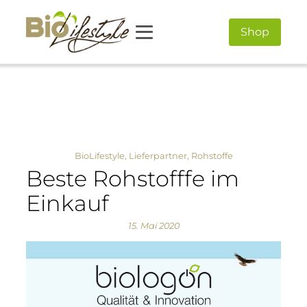
Shop
BioLifestyle
,
Lieferpartner
,
Rohstoffe
Beste Rohstofffe im
Einkauf
15. Mai 2020