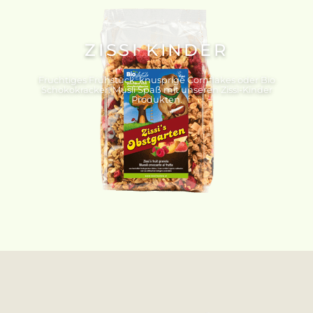
ZISSI KINDER
Fruchtiges Frühstück, knusprige Cornflakes oder Bio
Schokokracker. Müsli Spaß mit unseren Zissi-Kinder
Produkten.