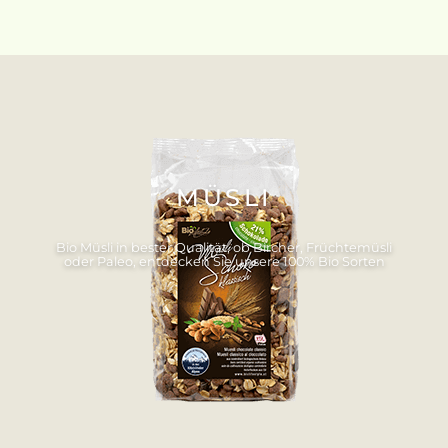
MÜSLI
Bio Müsli in bester Qualität, ob Bircher, Früchtemüsli
oder Paleo, entdecken Sie unsere 100% Bio Sorten