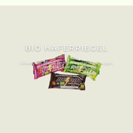
BIO HAFERRIEGEL
Unsere BioLifestyle Energieriegel sind bio, vegan,
glutenfrei & ohne Kristallzucker