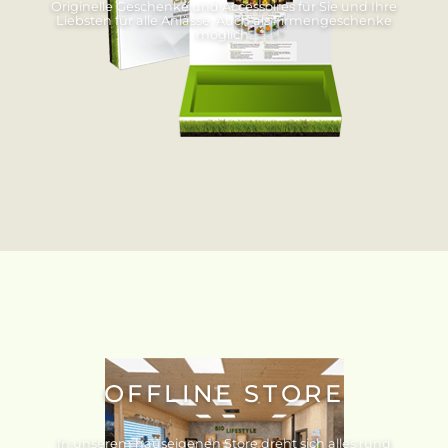
Originelle Geschenke und Accessoires für Sie und Ihre
Liebsten für alle Anlässe. Auch als Firmengeschenke
möglich.
OFFLINE STORE
In unserem hauseigenen Store dreht sich alles rund