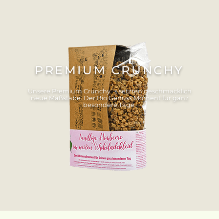
PREMIUM CRUNCHY
Unsere Premium Crunchy´s setzten geschmacklich
neue Maßstäbe. Der Bio Genuss Moment für ganz
besondere Tage.