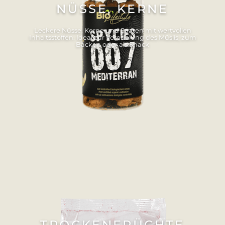
NÜSSE, KERNE
Leckere Nüsse, Kerne und Saaten mit wertvollen
Inhaltsstoffen. Ideal zur Veredelung des Müslis, zum
Backen oder als Snack
TROCKENFRÜCHTE