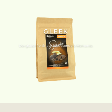
GLEEK
Der glutenfrei Snack für besondere Momente.