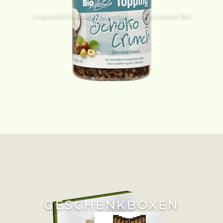
Unglaublich vielseitig kommen unsere neuen Bio
Toppings daher...
GESCHENKBOXEN