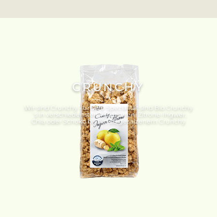
CRUNCHY
Wir sind Crunchy - unsere Spezialität sind Bio Crunchy
´s in verschiedensten Variationen. Zitrone-Ingwer,
Chia oder Schoko bis hin zu gesalzenem Crunchy