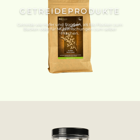
GETREIDEPRODUKTE
Getreide wie Hafer und Roggen, als Bio Flocken zum
Backen oder für Müslimischungen zum selber
machen.