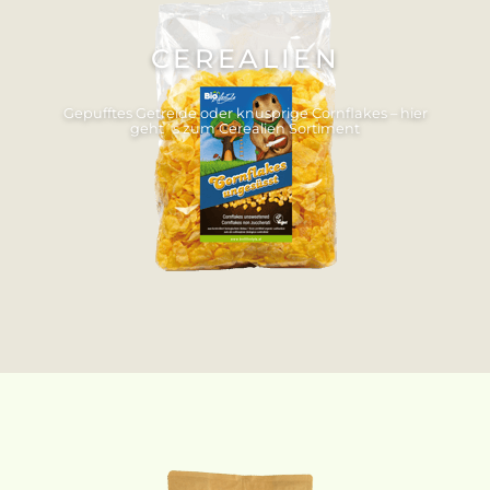
CEREALIEN
Gepufftes Getreide oder knusprige Cornflakes – hier
geht´s zum Cerealien Sortiment