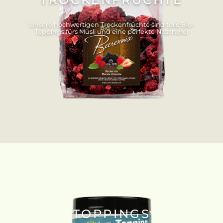
Unsere hochwertigen Trockenfrüchte sind tolle Bio-
Toppings fürs Müsli und eine perfekte Nascherei
TOPPINGS