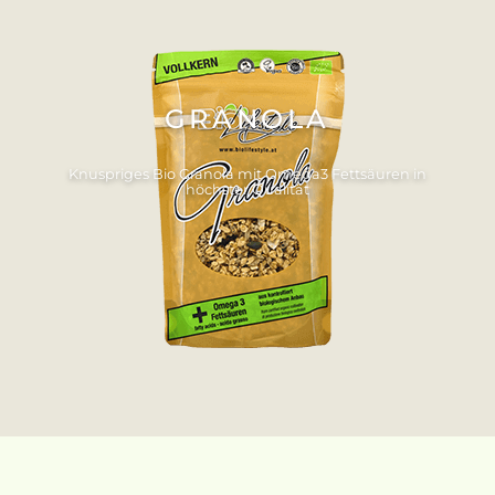
GRANOLA
Knuspriges Bio Granola mit Omega3 Fettsäuren in
höchster Qualität