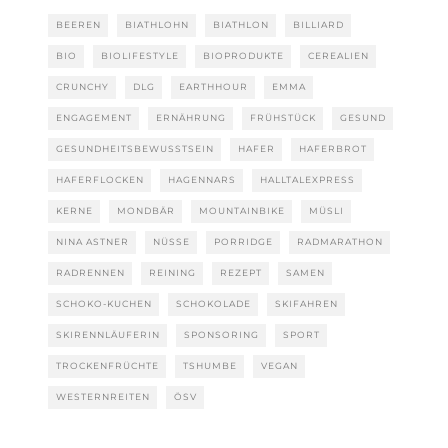
BEEREN
BIATHLOHN
BIATHLON
BILLIARD
BIO
BIOLIFESTYLE
BIOPRODUKTE
CEREALIEN
CRUNCHY
DLG
EARTHHOUR
EMMA
ENGAGEMENT
ERNÄHRUNG
FRÜHSTÜCK
GESUND
GESUNDHEITSBEWUSSTSEIN
HAFER
HAFERBROT
HAFERFLOCKEN
HAGENNARS
HALLTALEXPRESS
KERNE
MONDBÄR
MOUNTAINBIKE
MÜSLI
NINA ASTNER
NÜSSE
PORRIDGE
RADMARATHON
RADRENNEN
REINING
REZEPT
SAMEN
SCHOKO-KUCHEN
SCHOKOLADE
SKIFAHREN
SKIRENNLÄUFERIN
SPONSORING
SPORT
TROCKENFRÜCHTE
TSHUMBE
VEGAN
WESTERNREITEN
ÖSV