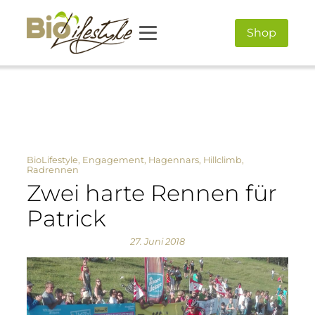
Shop
BioLifestyle
,
Engagement
,
Hagennars
,
Hillclimb
,
Radrennen
Zwei harte Rennen für
Patrick
27. Juni 2018