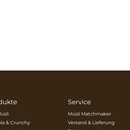
dukte
Service
üsli
Müsli Matchmaker
la & Crunchy
Versand & Lieferung