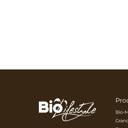
Pro
Bio-M
Grano