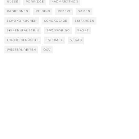
NÜSSE
PORRIDGE
RADMARATHON
RADRENNEN
REINING
REZEPT
SAMEN
SCHOKO-KUCHEN
SCHOKOLADE
SKIFAHREN
SKIRENNLÄUFERIN
SPONSORING
SPORT
TROCKENFRÜCHTE
TSHUMBE
VEGAN
WESTERNREITEN
ÖSV