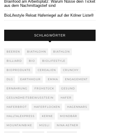
Brainfood am Arbeitsplatz: Warum Nüsse dein Ticket
aus dem Nachmittagstief sind
BioLifestyle Reloat Haferriegel auf der Kölner Liste®
SCHLAGWÖRTER
BEEREN
BIATHLOHN
BIATHLON
BILLIARD
BIO
BIOLIFESTYLE
BIOPRODUKTE
CEREALIEN
CRUNCHY
DLG
EARTHHOUR
EMMA
ENGAGEMENT
ERNÄHRUNG
FRÜHSTÜCK
GESUND
GESUNDHEITSBEWUSSTSEIN
HAFER
HAFERBROT
HAFERFLOCKEN
HAGENNARS
HALLTALEXPRESS
KERNE
MONDBÄR
MOUNTAINBIKE
MÜSLI
NINA ASTNER