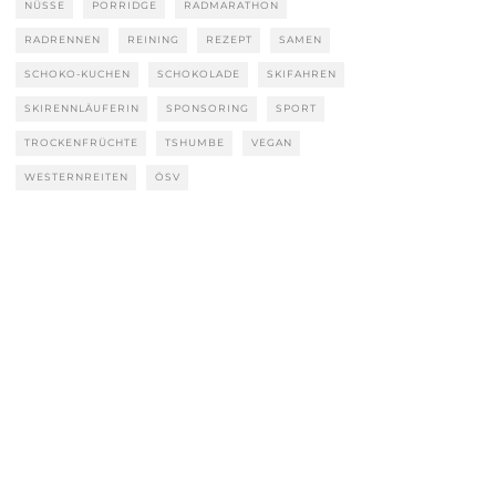
NÜSSE
PORRIDGE
RADMARATHON
RADRENNEN
REINING
REZEPT
SAMEN
SCHOKO-KUCHEN
SCHOKOLADE
SKIFAHREN
SKIRENNLÄUFERIN
SPONSORING
SPORT
TROCKENFRÜCHTE
TSHUMBE
VEGAN
WESTERNREITEN
ÖSV