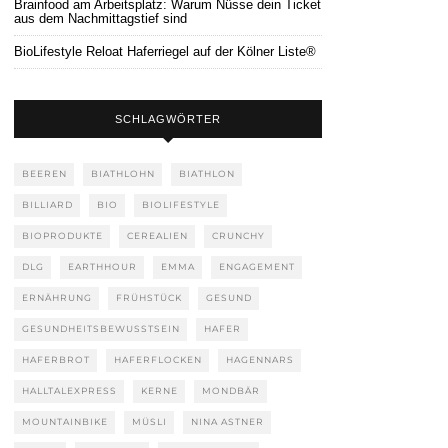
Brainfood am Arbeitsplatz: Warum Nüsse dein Ticket
aus dem Nachmittagstief sind
BioLifestyle Reloat Haferriegel auf der Kölner Liste®
SCHLAGWÖRTER
BEEREN
BIATHLOHN
BIATHLON
BILLIARD
BIO
BIOLIFESTYLE
BIOPRODUKTE
CEREALIEN
CRUNCHY
DLG
EARTHHOUR
EMMA
ENGAGEMENT
ERNÄHRUNG
FRÜHSTÜCK
GESUND
GESUNDHEITSBEWUSSTSEIN
HAFER
HAFERBROT
HAFERFLOCKEN
HAGENNARS
HALLTALEXPRESS
KERNE
MONDBÄR
MOUNTAINBIKE
MÜSLI
NINA ASTNER