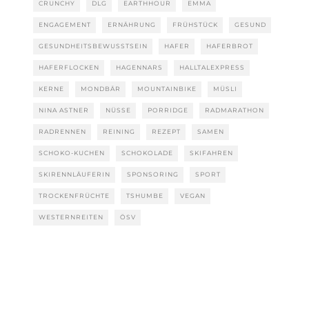
CRUNCHY
DLG
EARTHHOUR
EMMA
ENGAGEMENT
ERNÄHRUNG
FRÜHSTÜCK
GESUND
GESUNDHEITSBEWUSSTSEIN
HAFER
HAFERBROT
HAFERFLOCKEN
HAGENNARS
HALLTALEXPRESS
KERNE
MONDBÄR
MOUNTAINBIKE
MÜSLI
NINA ASTNER
NÜSSE
PORRIDGE
RADMARATHON
RADRENNEN
REINING
REZEPT
SAMEN
SCHOKO-KUCHEN
SCHOKOLADE
SKIFAHREN
SKIRENNLÄUFERIN
SPONSORING
SPORT
TROCKENFRÜCHTE
TSHUMBE
VEGAN
WESTERNREITEN
ÖSV