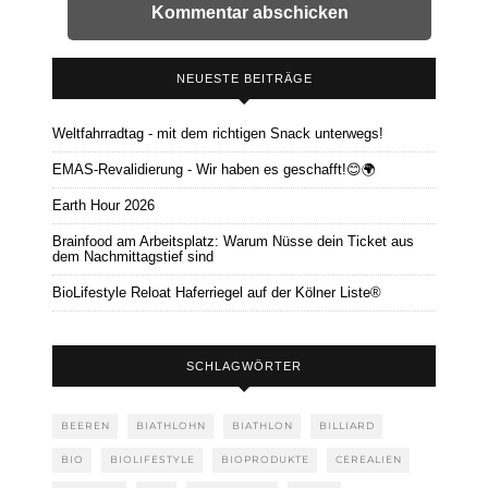
NEUESTE BEITRÄGE
Weltfahrradtag - mit dem richtigen Snack unterwegs!
EMAS-Revalidierung - Wir haben es geschafft!😊🌍
Earth Hour 2026
Brainfood am Arbeitsplatz: Warum Nüsse dein Ticket aus
dem Nachmittagstief sind
BioLifestyle Reloat Haferriegel auf der Kölner Liste®
SCHLAGWÖRTER
BEEREN
BIATHLOHN
BIATHLON
BILLIARD
BIO
BIOLIFESTYLE
BIOPRODUKTE
CEREALIEN