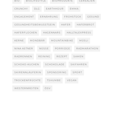
BIO
BIOLIFESTYLE
BIOPRODUKTE
CEREALIEN
CRUNCHY
DLG
EARTHHOUR
EMMA
ENGAGEMENT
ERNÄHRUNG
FRÜHSTÜCK
GESUND
GESUNDHEITSBEWUSSTSEIN
HAFER
HAFERBROT
HAFERFLOCKEN
HAGENNARS
HALLTALEXPRESS
KERNE
MONDBÄR
MOUNTAINBIKE
MÜSLI
NINA ASTNER
NÜSSE
PORRIDGE
RADMARATHON
RADRENNEN
REINING
REZEPT
SAMEN
SCHOKO-KUCHEN
SCHOKOLADE
SKIFAHREN
SKIRENNLÄUFERIN
SPONSORING
SPORT
TROCKENFRÜCHTE
TSHUMBE
VEGAN
WESTERNREITEN
ÖSV