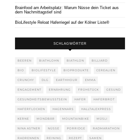
Brainfood am Arbeitsplatz: Warum Nüsse dein Ticket aus
dem Nachmittagstief sind
BioLifestyle Reloat Haferriegel auf der Kölner Liste®
SCHLAGWÖRTER
BEEREN
BIATHLOHN
BIATHLON
BILLIARD
BIO
BIOLIFESTYLE
BIOPRODUKTE
CEREALIEN
CRUNCHY
DLG
EARTHHOUR
EMMA
ENGAGEMENT
ERNÄHRUNG
FRÜHSTÜCK
GESUND
GESUNDHEITSBEWUSSTSEIN
HAFER
HAFERBROT
HAFERFLOCKEN
HAGENNARS
HALLTALEXPRESS
KERNE
MONDBÄR
MOUNTAINBIKE
MÜSLI
NINA ASTNER
NÜSSE
PORRIDGE
RADMARATHON
RADRENNEN
REINING
REZEPT
SAMEN