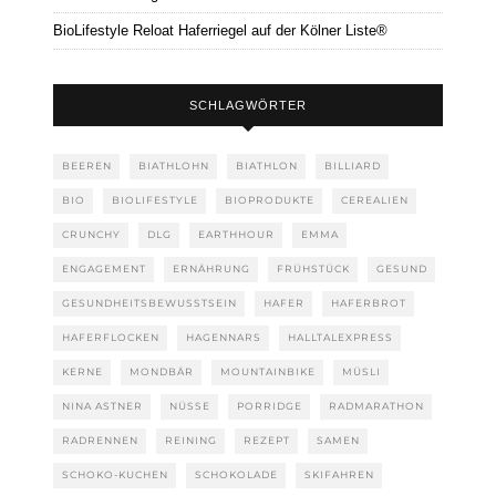
BioLifestyle Reloat Haferriegel auf der Kölner Liste®
SCHLAGWÖRTER
BEEREN
BIATHLOHN
BIATHLON
BILLIARD
BIO
BIOLIFESTYLE
BIOPRODUKTE
CEREALIEN
CRUNCHY
DLG
EARTHHOUR
EMMA
ENGAGEMENT
ERNÄHRUNG
FRÜHSTÜCK
GESUND
GESUNDHEITSBEWUSSTSEIN
HAFER
HAFERBROT
HAFERFLOCKEN
HAGENNARS
HALLTALEXPRESS
KERNE
MONDBÄR
MOUNTAINBIKE
MÜSLI
NINA ASTNER
NÜSSE
PORRIDGE
RADMARATHON
RADRENNEN
REINING
REZEPT
SAMEN
SCHOKO-KUCHEN
SCHOKOLADE
SKIFAHREN