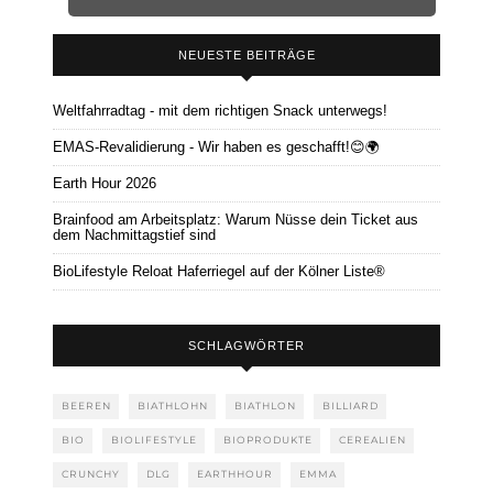
NEUESTE BEITRÄGE
Weltfahrradtag - mit dem richtigen Snack unterwegs!
EMAS-Revalidierung - Wir haben es geschafft!😊🌍
Earth Hour 2026
Brainfood am Arbeitsplatz: Warum Nüsse dein Ticket aus
dem Nachmittagstief sind
BioLifestyle Reloat Haferriegel auf der Kölner Liste®
SCHLAGWÖRTER
BEEREN
BIATHLOHN
BIATHLON
BILLIARD
BIO
BIOLIFESTYLE
BIOPRODUKTE
CEREALIEN
CRUNCHY
DLG
EARTHHOUR
EMMA