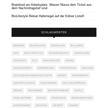
Brainfood am Arbeitsplatz: Warum Nüsse dein Ticket aus
dem Nachmittagstief sind
BioLifestyle Reloat Haferriegel auf der Kölner Liste®
SCHLAGWÖRTER
BEEREN
BIATHLOHN
BIATHLON
BILLIARD
BIO
BIOLIFESTYLE
BIOPRODUKTE
CEREALIEN
CRUNCHY
DLG
EARTHHOUR
EMMA
ENGAGEMENT
ERNÄHRUNG
FRÜHSTÜCK
GESUND
GESUNDHEITSBEWUSSTSEIN
HAFER
HAFERBROT
HAFERFLOCKEN
HAGENNARS
HALLTALEXPRESS
KERNE
MONDBÄR
MOUNTAINBIKE
MÜSLI
NINA ASTNER
NÜSSE
PORRIDGE
RADMARATHON
RADRENNEN
REINING
REZEPT
SAMEN