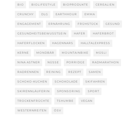
BIO
BIOLIFESTYLE
BIOPRODUKTE
CEREALIEN
CRUNCHY
DLG
EARTHHOUR
EMMA
ENGAGEMENT
ERNÄHRUNG
FRÜHSTÜCK
GESUND
GESUNDHEITSBEWUSSTSEIN
HAFER
HAFERBROT
HAFERFLOCKEN
HAGENNARS
HALLTALEXPRESS
KERNE
MONDBÄR
MOUNTAINBIKE
MÜSLI
NINA ASTNER
NÜSSE
PORRIDGE
RADMARATHON
RADRENNEN
REINING
REZEPT
SAMEN
SCHOKO-KUCHEN
SCHOKOLADE
SKIFAHREN
SKIRENNLÄUFERIN
SPONSORING
SPORT
TROCKENFRÜCHTE
TSHUMBE
VEGAN
WESTERNREITEN
ÖSV