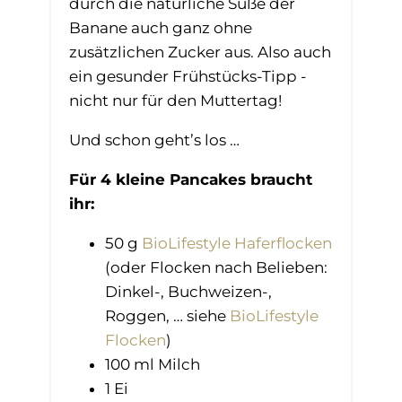
durch die natürliche Süße der
Banane auch ganz ohne
zusätzlichen Zucker aus. Also auch
ein gesunder Frühstücks-Tipp -
nicht nur für den Muttertag!
Und schon geht’s los …
Für 4 kleine Pancakes braucht
ihr:
50 g
BioLifestyle Haferflocken
(oder Flocken nach Belieben:
Dinkel-, Buchweizen-,
Roggen, … siehe
BioLifestyle
Flocken​
)
100 ml Milch
1 Ei​