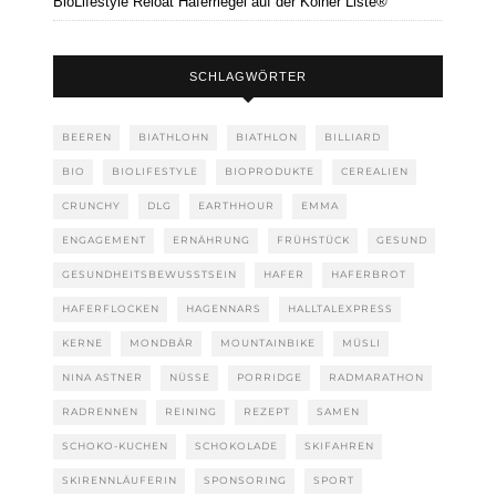
BioLifestyle Reloat Haferriegel auf der Kölner Liste®
SCHLAGWÖRTER
BEEREN
BIATHLOHN
BIATHLON
BILLIARD
BIO
BIOLIFESTYLE
BIOPRODUKTE
CEREALIEN
CRUNCHY
DLG
EARTHHOUR
EMMA
ENGAGEMENT
ERNÄHRUNG
FRÜHSTÜCK
GESUND
GESUNDHEITSBEWUSSTSEIN
HAFER
HAFERBROT
HAFERFLOCKEN
HAGENNARS
HALLTALEXPRESS
KERNE
MONDBÄR
MOUNTAINBIKE
MÜSLI
NINA ASTNER
NÜSSE
PORRIDGE
RADMARATHON
RADRENNEN
REINING
REZEPT
SAMEN
SCHOKO-KUCHEN
SCHOKOLADE
SKIFAHREN
SKIRENNLÄUFERIN
SPONSORING
SPORT