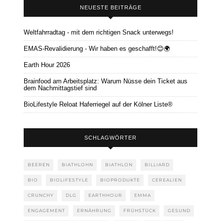
NEUESTE BEITRÄGE
Weltfahrradtag - mit dem richtigen Snack unterwegs!
EMAS-Revalidierung - Wir haben es geschafft!😊🌍
Earth Hour 2026
Brainfood am Arbeitsplatz: Warum Nüsse dein Ticket aus
dem Nachmittagstief sind
BioLifestyle Reloat Haferriegel auf der Kölner Liste®
SCHLAGWÖRTER
BEEREN
BIATHLOHN
BIATHLON
BILLIARD
BIO
BIOLIFESTYLE
BIOPRODUKTE
CEREALIEN
CRUNCHY
DLG
EARTHHOUR
EMMA
ENGAGEMENT
ERNÄHRUNG
FRÜHSTÜCK
GESUND