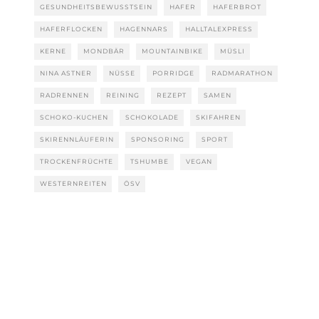
GESUNDHEITSBEWUSSTSEIN
HAFER
HAFERBROT
HAFERFLOCKEN
HAGENNARS
HALLTALEXPRESS
KERNE
MONDBÄR
MOUNTAINBIKE
MÜSLI
NINA ASTNER
NÜSSE
PORRIDGE
RADMARATHON
RADRENNEN
REINING
REZEPT
SAMEN
SCHOKO-KUCHEN
SCHOKOLADE
SKIFAHREN
SKIRENNLÄUFERIN
SPONSORING
SPORT
TROCKENFRÜCHTE
TSHUMBE
VEGAN
WESTERNREITEN
ÖSV