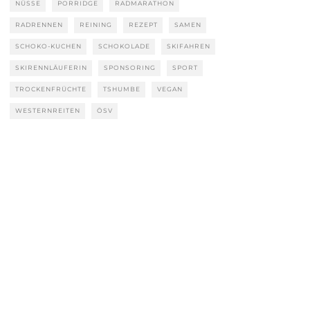
NÜSSE
PORRIDGE
RADMARATHON
RADRENNEN
REINING
REZEPT
SAMEN
SCHOKO-KUCHEN
SCHOKOLADE
SKIFAHREN
SKIRENNLÄUFERIN
SPONSORING
SPORT
TROCKENFRÜCHTE
TSHUMBE
VEGAN
WESTERNREITEN
ÖSV