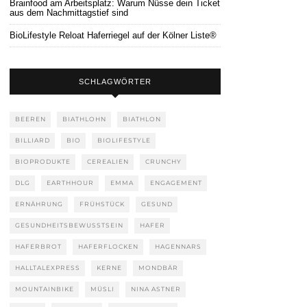
Brainfood am Arbeitsplatz: Warum Nüsse dein Ticket
aus dem Nachmittagstief sind
BioLifestyle Reloat Haferriegel auf der Kölner Liste®
SCHLAGWÖRTER
BEEREN
BIATHLOHN
BIATHLON
BILLIARD
BIO
BIOLIFESTYLE
BIOPRODUKTE
CEREALIEN
CRUNCHY
DLG
EARTHHOUR
EMMA
ENGAGEMENT
ERNÄHRUNG
FRÜHSTÜCK
GESUND
GESUNDHEITSBEWUSSTSEIN
HAFER
HAFERBROT
HAFERFLOCKEN
HAGENNARS
HALLTALEXPRESS
KERNE
MONDBÄR
MOUNTAINBIKE
MÜSLI
NINA ASTNER