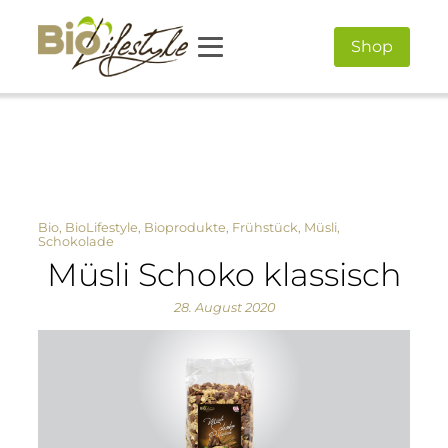
Shop
Bio
,
BioLifestyle
,
Bioprodukte
,
Frühstück
,
Müsli
,
Schokolade
Müsli Schoko klassisch
28. August 2020