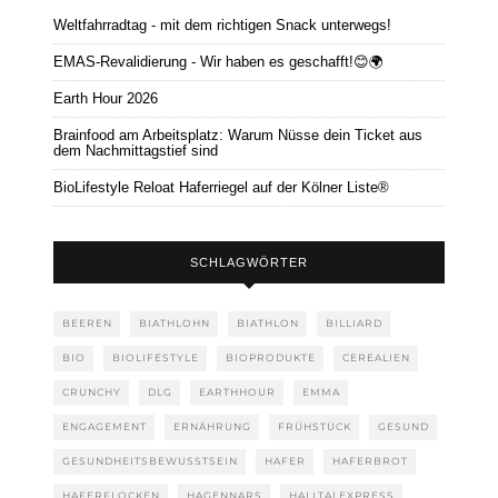
Weltfahrradtag - mit dem richtigen Snack unterwegs!
EMAS-Revalidierung - Wir haben es geschafft!😊🌍
Earth Hour 2026
Brainfood am Arbeitsplatz: Warum Nüsse dein Ticket aus
dem Nachmittagstief sind
BioLifestyle Reloat Haferriegel auf der Kölner Liste®
SCHLAGWÖRTER
BEEREN
BIATHLOHN
BIATHLON
BILLIARD
BIO
BIOLIFESTYLE
BIOPRODUKTE
CEREALIEN
CRUNCHY
DLG
EARTHHOUR
EMMA
ENGAGEMENT
ERNÄHRUNG
FRÜHSTÜCK
GESUND
GESUNDHEITSBEWUSSTSEIN
HAFER
HAFERBROT
HAFERFLOCKEN
HAGENNARS
HALLTALEXPRESS