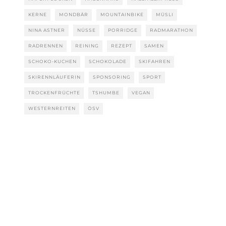
KERNE
MONDBÄR
MOUNTAINBIKE
MÜSLI
NINA ASTNER
NÜSSE
PORRIDGE
RADMARATHON
RADRENNEN
REINING
REZEPT
SAMEN
SCHOKO-KUCHEN
SCHOKOLADE
SKIFAHREN
SKIRENNLÄUFERIN
SPONSORING
SPORT
TROCKENFRÜCHTE
TSHUMBE
VEGAN
WESTERNREITEN
ÖSV