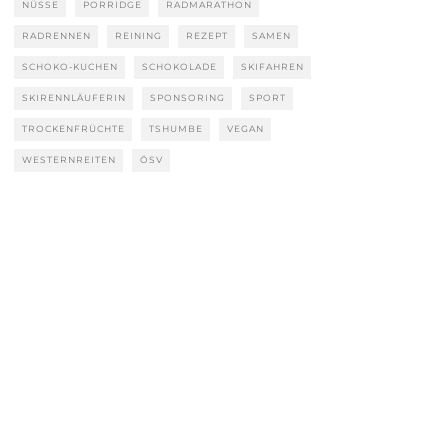
NÜSSE
PORRIDGE
RADMARATHON
RADRENNEN
REINING
REZEPT
SAMEN
SCHOKO-KUCHEN
SCHOKOLADE
SKIFAHREN
SKIRENNLÄUFERIN
SPONSORING
SPORT
TROCKENFRÜCHTE
TSHUMBE
VEGAN
WESTERNREITEN
ÖSV