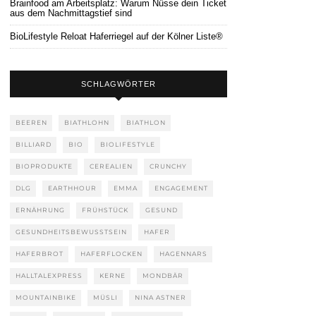
Brainfood am Arbeitsplatz: Warum Nüsse dein Ticket
aus dem Nachmittagstief sind
BioLifestyle Reloat Haferriegel auf der Kölner Liste®
SCHLAGWÖRTER
BEEREN
BIATHLOHN
BIATHLON
BILLIARD
BIO
BIOLIFESTYLE
BIOPRODUKTE
CEREALIEN
CRUNCHY
DLG
EARTHHOUR
EMMA
ENGAGEMENT
ERNÄHRUNG
FRÜHSTÜCK
GESUND
GESUNDHEITSBEWUSSTSEIN
HAFER
HAFERBROT
HAFERFLOCKEN
HAGENNARS
HALLTALEXPRESS
KERNE
MONDBÄR
MOUNTAINBIKE
MÜSLI
NINA ASTNER