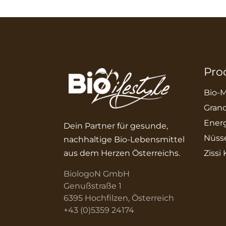
Pro
Bio-M
Grano
Energ
Dein Partner für gesunde,
Nüss
nachhaltige Bio-Lebensmittel
aus dem Herzen Österreichs.
Zissi
BiologoN GmbH
Genußstraße 1
6395 Hochfilzen, Österreich
+43 (0)5359 24174