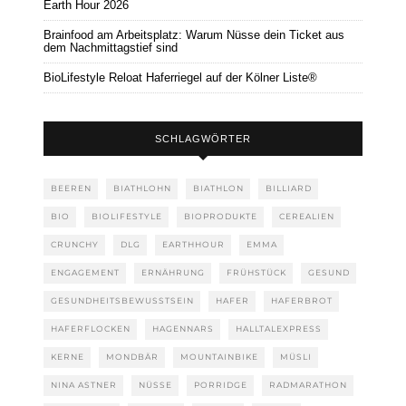
Earth Hour 2026
Brainfood am Arbeitsplatz: Warum Nüsse dein Ticket aus
dem Nachmittagstief sind
BioLifestyle Reloat Haferriegel auf der Kölner Liste®
SCHLAGWÖRTER
BEEREN
BIATHLOHN
BIATHLON
BILLIARD
BIO
BIOLIFESTYLE
BIOPRODUKTE
CEREALIEN
CRUNCHY
DLG
EARTHHOUR
EMMA
ENGAGEMENT
ERNÄHRUNG
FRÜHSTÜCK
GESUND
GESUNDHEITSBEWUSSTSEIN
HAFER
HAFERBROT
HAFERFLOCKEN
HAGENNARS
HALLTALEXPRESS
KERNE
MONDBÄR
MOUNTAINBIKE
MÜSLI
NINA ASTNER
NÜSSE
PORRIDGE
RADMARATHON