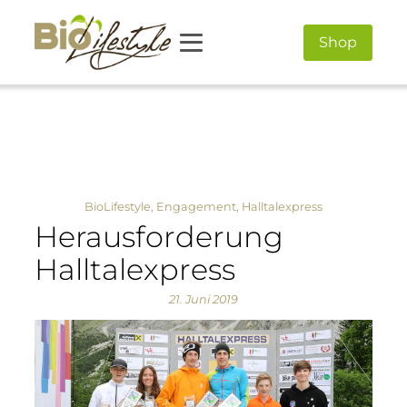
Shop
BioLifestyle
,
Engagement
,
Halltalexpress
Herausforderung
Halltalexpress
21. Juni 2019