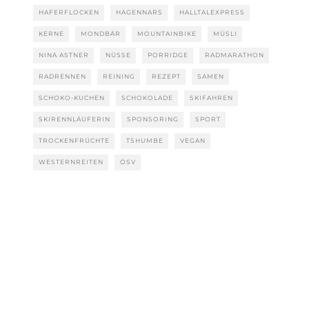
HAFERFLOCKEN
HAGENNARS
HALLTALEXPRESS
KERNE
MONDBÄR
MOUNTAINBIKE
MÜSLI
NINA ASTNER
NÜSSE
PORRIDGE
RADMARATHON
RADRENNEN
REINING
REZEPT
SAMEN
SCHOKO-KUCHEN
SCHOKOLADE
SKIFAHREN
SKIRENNLÄUFERIN
SPONSORING
SPORT
TROCKENFRÜCHTE
TSHUMBE
VEGAN
WESTERNREITEN
ÖSV