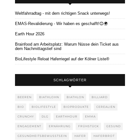
Weltfahrradtag - mit dem richtigen Snack unterwegs!
EMAS-Revalidierung - Wir haben es geschafft!😊🌍
Earth Hour 2026
Brainfood am Arbeitsplatz: Warum Nüsse dein Ticket aus
dem Nachmittagstief sind
BioLifestyle Reloat Haferriegel auf der Kölner Liste®
SCHLAGWÖRTER
BEEREN
BIATHLOHN
BIATHLON
BILLIARD
BIO
BIOLIFESTYLE
BIOPRODUKTE
CEREALIEN
CRUNCHY
DLG
EARTHHOUR
EMMA
ENGAGEMENT
ERNÄHRUNG
FRÜHSTÜCK
GESUND
GESUNDHEITSBEWUSSTSEIN
HAFER
HAFERBROT