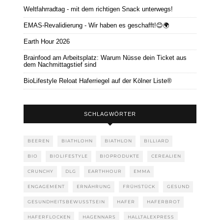
Weltfahrradtag - mit dem richtigen Snack unterwegs!
EMAS-Revalidierung - Wir haben es geschafft!😊🌍
Earth Hour 2026
Brainfood am Arbeitsplatz: Warum Nüsse dein Ticket aus
dem Nachmittagstief sind
BioLifestyle Reloat Haferriegel auf der Kölner Liste®
SCHLAGWÖRTER
BEEREN
BIATHLOHN
BIATHLON
BILLIARD
BIO
BIOLIFESTYLE
BIOPRODUKTE
CEREALIEN
CRUNCHY
DLG
EARTHHOUR
EMMA
ENGAGEMENT
ERNÄHRUNG
FRÜHSTÜCK
GESUND
GESUNDHEITSBEWUSSTSEIN
HAFER
HAFERBROT
HAFERFLOCKEN
HAGENNARS
HALLTALEXPRESS