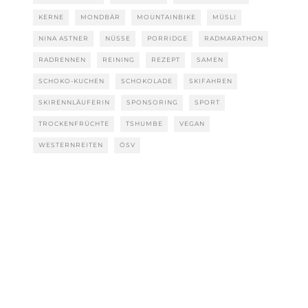
KERNE
MONDBÄR
MOUNTAINBIKE
MÜSLI
NINA ASTNER
NÜSSE
PORRIDGE
RADMARATHON
RADRENNEN
REINING
REZEPT
SAMEN
SCHOKO-KUCHEN
SCHOKOLADE
SKIFAHREN
SKIRENNLÄUFERIN
SPONSORING
SPORT
TROCKENFRÜCHTE
TSHUMBE
VEGAN
WESTERNREITEN
ÖSV