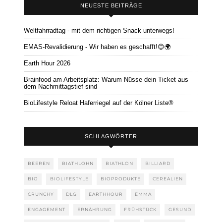
NEUESTE BEITRÄGE
Weltfahrradtag - mit dem richtigen Snack unterwegs!
EMAS-Revalidierung - Wir haben es geschafft!😊🌍
Earth Hour 2026
Brainfood am Arbeitsplatz: Warum Nüsse dein Ticket aus
dem Nachmittagstief sind
BioLifestyle Reloat Haferriegel auf der Kölner Liste®
SCHLAGWÖRTER
BEEREN
BIATHLOHN
BIATHLON
BILLIARD
BIO
BIOLIFESTYLE
BIOPRODUKTE
CEREALIEN
CRUNCHY
DLG
EARTHHOUR
EMMA
ENGAGEMENT
ERNÄHRUNG
FRÜHSTÜCK
GESUND