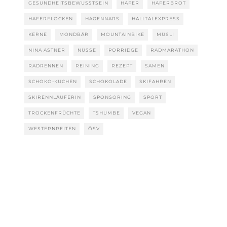
GESUNDHEITSBEWUSSTSEIN
HAFER
HAFERBROT
HAFERFLOCKEN
HAGENNARS
HALLTALEXPRESS
KERNE
MONDBÄR
MOUNTAINBIKE
MÜSLI
NINA ASTNER
NÜSSE
PORRIDGE
RADMARATHON
RADRENNEN
REINING
REZEPT
SAMEN
SCHOKO-KUCHEN
SCHOKOLADE
SKIFAHREN
SKIRENNLÄUFERIN
SPONSORING
SPORT
TROCKENFRÜCHTE
TSHUMBE
VEGAN
WESTERNREITEN
ÖSV