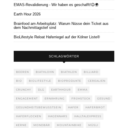
EMAS-Revalidierung - Wir haben es geschafft!😊🌍
Earth Hour 2026
Brainfood am Arbeitsplatz: Warum Nüsse dein Ticket aus
dem Nachmittagstief sind
BioLifestyle Reloat Haferriegel auf der Kölner Liste®
SCHLAGWÖRTER
BEEREN
BIATHLOHN
BIATHLON
BILLIARD
BIO
BIOLIFESTYLE
BIOPRODUKTE
CEREALIEN
CRUNCHY
DLG
EARTHHOUR
EMMA
ENGAGEMENT
ERNÄHRUNG
FRÜHSTÜCK
GESUND
GESUNDHEITSBEWUSSTSEIN
HAFER
HAFERBROT
HAFERFLOCKEN
HAGENNARS
HALLTALEXPRESS
KERNE
MONDBÄR
MOUNTAINBIKE
MÜSLI