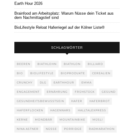
Earth Hour 2026
Brainfood am Arbeitsplatz: Warum Nüsse dein Ticket aus
dem Nachmittagstief sind
BioLifestyle Reloat Haferriegel auf der Kölner Liste®
SCHLAGWÖRTER
BEEREN
BIATHLOHN
BIATHLON
BILLIARD
BIO
BIOLIFESTYLE
BIOPRODUKTE
CEREALIEN
CRUNCHY
DLG
EARTHHOUR
EMMA
ENGAGEMENT
ERNÄHRUNG
FRÜHSTÜCK
GESUND
GESUNDHEITSBEWUSSTSEIN
HAFER
HAFERBROT
HAFERFLOCKEN
HAGENNARS
HALLTALEXPRESS
KERNE
MONDBÄR
MOUNTAINBIKE
MÜSLI
NINA ASTNER
NÜSSE
PORRIDGE
RADMARATHON