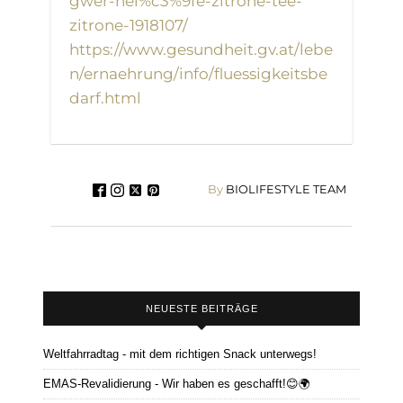
gwer-hei%c3%9fe-zitrone-tee-
zitrone-1918107/
https://www.gesundheit.gv.at/lebe
n/ernaehrung/info/fluessigkeitsbe
darf.html
By
BIOLIFESTYLE TEAM
NEUESTE BEITRÄGE
Weltfahrradtag - mit dem richtigen Snack unterwegs!
EMAS-Revalidierung - Wir haben es geschafft!😊🌍