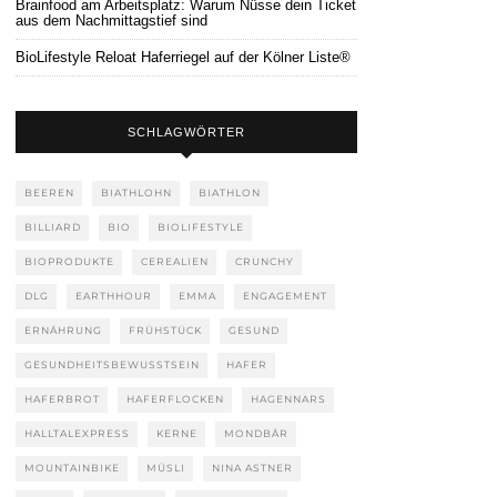
Brainfood am Arbeitsplatz: Warum Nüsse dein Ticket
aus dem Nachmittagstief sind
BioLifestyle Reloat Haferriegel auf der Kölner Liste®
SCHLAGWÖRTER
BEEREN
BIATHLOHN
BIATHLON
BILLIARD
BIO
BIOLIFESTYLE
BIOPRODUKTE
CEREALIEN
CRUNCHY
DLG
EARTHHOUR
EMMA
ENGAGEMENT
ERNÄHRUNG
FRÜHSTÜCK
GESUND
GESUNDHEITSBEWUSSTSEIN
HAFER
HAFERBROT
HAFERFLOCKEN
HAGENNARS
HALLTALEXPRESS
KERNE
MONDBÄR
MOUNTAINBIKE
MÜSLI
NINA ASTNER