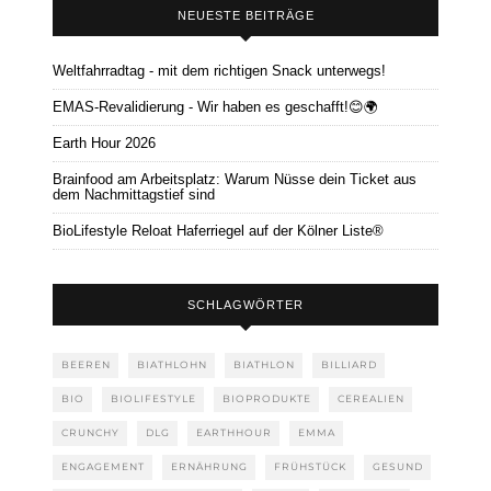
NEUESTE BEITRÄGE
Weltfahrradtag - mit dem richtigen Snack unterwegs!
EMAS-Revalidierung - Wir haben es geschafft!😊🌍
Earth Hour 2026
Brainfood am Arbeitsplatz: Warum Nüsse dein Ticket aus
dem Nachmittagstief sind
BioLifestyle Reloat Haferriegel auf der Kölner Liste®
SCHLAGWÖRTER
BEEREN
BIATHLOHN
BIATHLON
BILLIARD
BIO
BIOLIFESTYLE
BIOPRODUKTE
CEREALIEN
CRUNCHY
DLG
EARTHHOUR
EMMA
ENGAGEMENT
ERNÄHRUNG
FRÜHSTÜCK
GESUND