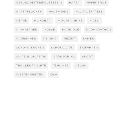
GESUNDHEITSBEWUSSTSEIN
HAFER
HAFERBROT
HAFERFLOCKEN
HAGENNARS
HALLTALEXPRESS
KERNE
MONDBÄR
MOUNTAINBIKE
MÜSLI
NINA ASTNER
NÜSSE
PORRIDGE
RADMARATHON
RADRENNEN
REINING
REZEPT
SAMEN
SCHOKO-KUCHEN
SCHOKOLADE
SKIFAHREN
SKIRENNLÄUFERIN
SPONSORING
SPORT
TROCKENFRÜCHTE
TSHUMBE
VEGAN
WESTERNREITEN
ÖSV