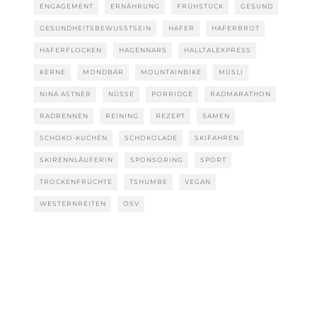
ENGAGEMENT
ERNÄHRUNG
FRÜHSTÜCK
GESUND
GESUNDHEITSBEWUSSTSEIN
HAFER
HAFERBROT
HAFERFLOCKEN
HAGENNARS
HALLTALEXPRESS
KERNE
MONDBÄR
MOUNTAINBIKE
MÜSLI
NINA ASTNER
NÜSSE
PORRIDGE
RADMARATHON
RADRENNEN
REINING
REZEPT
SAMEN
SCHOKO-KUCHEN
SCHOKOLADE
SKIFAHREN
SKIRENNLÄUFERIN
SPONSORING
SPORT
TROCKENFRÜCHTE
TSHUMBE
VEGAN
WESTERNREITEN
ÖSV