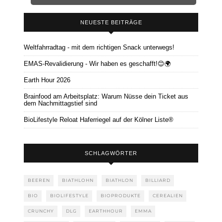
NEUESTE BEITRÄGE
Weltfahrradtag - mit dem richtigen Snack unterwegs!
EMAS-Revalidierung - Wir haben es geschafft!😊🌍
Earth Hour 2026
Brainfood am Arbeitsplatz: Warum Nüsse dein Ticket aus
dem Nachmittagstief sind
BioLifestyle Reloat Haferriegel auf der Kölner Liste®
SCHLAGWÖRTER
BEEREN
BIATHLOHN
BIATHLON
BILLIARD
BIO
BIOLIFESTYLE
BIOPRODUKTE
CEREALIEN
CRUNCHY
DLG
EARTHHOUR
EMMA