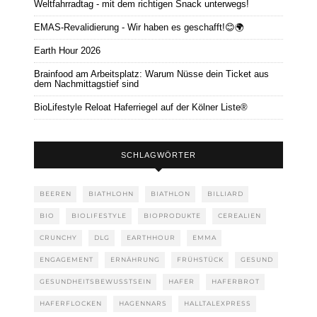
Weltfahrradtag - mit dem richtigen Snack unterwegs!
EMAS-Revalidierung - Wir haben es geschafft!😊🌍
Earth Hour 2026
Brainfood am Arbeitsplatz: Warum Nüsse dein Ticket aus
dem Nachmittagstief sind
BioLifestyle Reloat Haferriegel auf der Kölner Liste®
SCHLAGWÖRTER
BEEREN
BIATHLOHN
BIATHLON
BILLIARD
BIO
BIOLIFESTYLE
BIOPRODUKTE
CEREALIEN
CRUNCHY
DLG
EARTHHOUR
EMMA
ENGAGEMENT
ERNÄHRUNG
FRÜHSTÜCK
GESUND
GESUNDHEITSBEWUSSTSEIN
HAFER
HAFERBROT
HAFERFLOCKEN
HAGENNARS
HALLTALEXPRESS