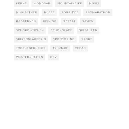
KERNE
MONDBÄR
MOUNTAINBIKE
MÜSLI
NINA ASTNER
NÜSSE
PORRIDGE
RADMARATHON
RADRENNEN
REINING
REZEPT
SAMEN
SCHOKO-KUCHEN
SCHOKOLADE
SKIFAHREN
SKIRENNLÄUFERIN
SPONSORING
SPORT
TROCKENFRÜCHTE
TSHUMBE
VEGAN
WESTERNREITEN
ÖSV