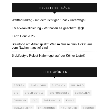
NEUESTE BEITRÄGE
Weltfahrradtag - mit dem richtigen Snack unterwegs!
EMAS-Revalidierung - Wir haben es geschafft!😊🌍
Earth Hour 2026
Brainfood am Arbeitsplatz: Warum Nüsse dein Ticket aus
dem Nachmittagstief sind
BioLifestyle Reloat Haferriegel auf der Kölner Liste®
SCHLAGWÖRTER
BEEREN
BIATHLOHN
BIATHLON
BILLIARD
BIO
BIOLIFESTYLE
BIOPRODUKTE
CEREALIEN
CRUNCHY
DLG
EARTHHOUR
EMMA
ENGAGEMENT
ERNÄHRUNG
FRÜHSTÜCK
GESUND