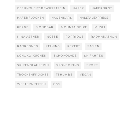
GESUNDHEITSBEWUSSTSEIN
HAFER
HAFERBROT
HAFERFLOCKEN
HAGENNARS
HALLTALEXPRESS
KERNE
MONDBÄR
MOUNTAINBIKE
MÜSLI
NINA ASTNER
NÜSSE
PORRIDGE
RADMARATHON
RADRENNEN
REINING
REZEPT
SAMEN
SCHOKO-KUCHEN
SCHOKOLADE
SKIFAHREN
SKIRENNLÄUFERIN
SPONSORING
SPORT
TROCKENFRÜCHTE
TSHUMBE
VEGAN
WESTERNREITEN
ÖSV