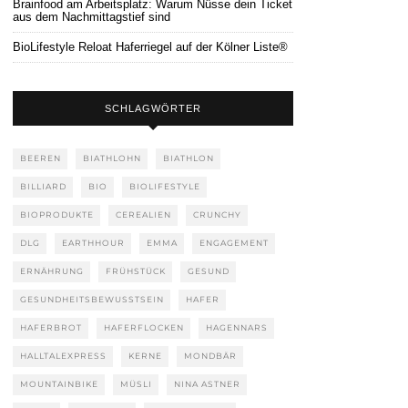
Brainfood am Arbeitsplatz: Warum Nüsse dein Ticket
aus dem Nachmittagstief sind
BioLifestyle Reloat Haferriegel auf der Kölner Liste®
SCHLAGWÖRTER
BEEREN
BIATHLOHN
BIATHLON
BILLIARD
BIO
BIOLIFESTYLE
BIOPRODUKTE
CEREALIEN
CRUNCHY
DLG
EARTHHOUR
EMMA
ENGAGEMENT
ERNÄHRUNG
FRÜHSTÜCK
GESUND
GESUNDHEITSBEWUSSTSEIN
HAFER
HAFERBROT
HAFERFLOCKEN
HAGENNARS
HALLTALEXPRESS
KERNE
MONDBÄR
MOUNTAINBIKE
MÜSLI
NINA ASTNER