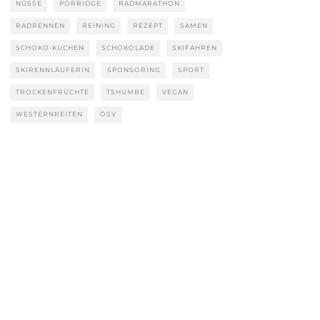
NÜSSE
PORRIDGE
RADMARATHON
RADRENNEN
REINING
REZEPT
SAMEN
SCHOKO-KUCHEN
SCHOKOLADE
SKIFAHREN
SKIRENNLÄUFERIN
SPONSORING
SPORT
TROCKENFRÜCHTE
TSHUMBE
VEGAN
WESTERNREITEN
ÖSV