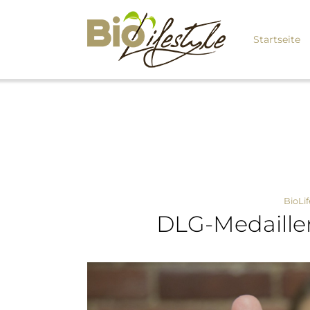
Startseite
BioLif
DLG-Medaille