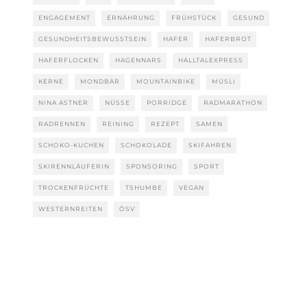
ENGAGEMENT
ERNÄHRUNG
FRÜHSTÜCK
GESUND
GESUNDHEITSBEWUSSTSEIN
HAFER
HAFERBROT
HAFERFLOCKEN
HAGENNARS
HALLTALEXPRESS
KERNE
MONDBÄR
MOUNTAINBIKE
MÜSLI
NINA ASTNER
NÜSSE
PORRIDGE
RADMARATHON
RADRENNEN
REINING
REZEPT
SAMEN
SCHOKO-KUCHEN
SCHOKOLADE
SKIFAHREN
SKIRENNLÄUFERIN
SPONSORING
SPORT
TROCKENFRÜCHTE
TSHUMBE
VEGAN
WESTERNREITEN
ÖSV