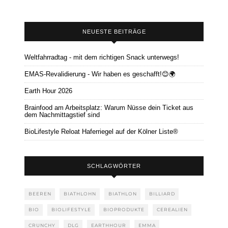
NEUESTE BEITRÄGE
Weltfahrradtag - mit dem richtigen Snack unterwegs!
EMAS-Revalidierung - Wir haben es geschafft!😊🌍
Earth Hour 2026
Brainfood am Arbeitsplatz: Warum Nüsse dein Ticket aus
dem Nachmittagstief sind
BioLifestyle Reloat Haferriegel auf der Kölner Liste®
SCHLAGWÖRTER
BEEREN
BIATHLOHN
BIATHLON
BILLIARD
BIO
BIOLIFESTYLE
BIOPRODUKTE
CEREALIEN
CRUNCHY
DLG
EARTHHOUR
EMMA