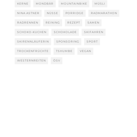
KERNE
MONDBÄR
MOUNTAINBIKE
MÜSLI
NINA ASTNER
NÜSSE
PORRIDGE
RADMARATHON
RADRENNEN
REINING
REZEPT
SAMEN
SCHOKO-KUCHEN
SCHOKOLADE
SKIFAHREN
SKIRENNLÄUFERIN
SPONSORING
SPORT
TROCKENFRÜCHTE
TSHUMBE
VEGAN
WESTERNREITEN
ÖSV