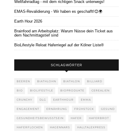
Weltfahrradtag - mit dem richtigen Snack unterwegs!
EMAS-Revalidierung - Wir haben es geschafft!😊🌍
Earth Hour 2026
Brainfood am Arbeitsplatz: Warum Nüsse dein Ticket aus
dem Nachmittagstief sind
BioLifestyle Reloat Haferriegel auf der Kölner Liste®
SCHLAGWÖRTER
BEEREN
BIATHLOHN
BIATHLON
BILLIARD
BIO
BIOLIFESTYLE
BIOPRODUKTE
CEREALIEN
CRUNCHY
DLG
EARTHHOUR
EMMA
ENGAGEMENT
ERNÄHRUNG
FRÜHSTÜCK
GESUND
GESUNDHEITSBEWUSSTSEIN
HAFER
HAFERBROT
HAFERFLOCKEN
HAGENNARS
HALLTALEXPRESS