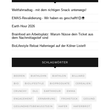
Weltfahrradtag - mit dem richtigen Snack unterwegs!
EMAS-Revalidierung - Wir haben es geschafft!😊🌍
Earth Hour 2026
Brainfood am Arbeitsplatz: Warum Nüsse dein Ticket aus
dem Nachmittagstief sind
BioLifestyle Reloat Haferriegel auf der Kölner Liste®
SCHLAGWÖRTER
BEEREN
BIATHLOHN
BIATHLON
BILLIARD
BIO
BIOLIFESTYLE
BIOPRODUKTE
CEREALIEN
CRUNCHY
DLG
EARTHHOUR
EMMA
ENGAGEMENT
ERNÄHRUNG
FRÜHSTÜCK
GESUND
GESUNDHEITSBEWUSSTSEIN
HAFER
HAFERBROT