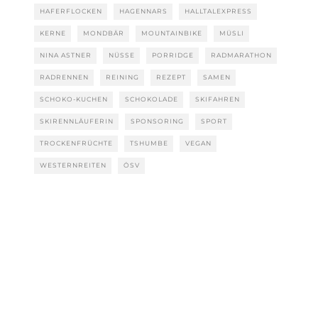
HAFERFLOCKEN
HAGENNARS
HALLTALEXPRESS
KERNE
MONDBÄR
MOUNTAINBIKE
MÜSLI
NINA ASTNER
NÜSSE
PORRIDGE
RADMARATHON
RADRENNEN
REINING
REZEPT
SAMEN
SCHOKO-KUCHEN
SCHOKOLADE
SKIFAHREN
SKIRENNLÄUFERIN
SPONSORING
SPORT
TROCKENFRÜCHTE
TSHUMBE
VEGAN
WESTERNREITEN
ÖSV