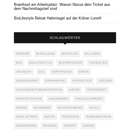
Brainfood am Arbeitsplatz: Warum Nüsse dein Ticket aus
dem Nachmittagstief sind
BioLifestyle Reloat Haferriegel auf der Kölner Liste®
SCHLAGWÖRTER
BEEREN
BIATHLOHN
BIATHLON
BILLIARD
BIO
BIOLIFESTYLE
BIOPRODUKTE
CEREALIEN
CRUNCHY
DLG
EARTHHOUR
EMMA
ENGAGEMENT
ERNÄHRUNG
FRÜHSTÜCK
GESUND
GESUNDHEITSBEWUSSTSEIN
HAFER
HAFERBROT
HAFERFLOCKEN
HAGENNARS
HALLTALEXPRESS
KERNE
MONDBÄR
MOUNTAINBIKE
MÜSLI
NINA ASTNER
NÜSSE
PORRIDGE
RADMARATHON
RADRENNEN
REINING
REZEPT
SAMEN