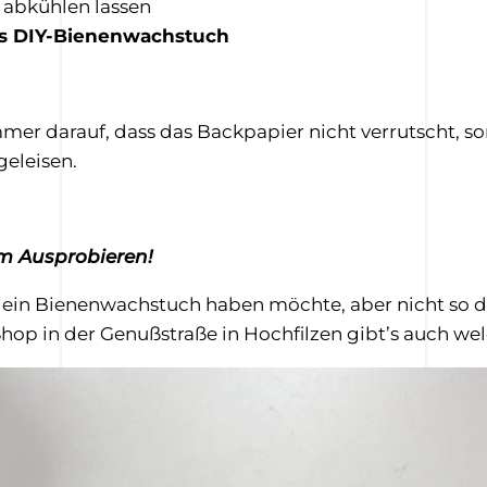
 abkühlen lassen
das DIY-Bienenwachstuch
mmer darauf, dass das Backpapier nicht verrutscht, so
eleisen.
im Ausprobieren!
 ein Bienenwachstuch haben möchte, aber nicht so der
hop in der Genußstraße in Hochfilzen gibt’s auch wel