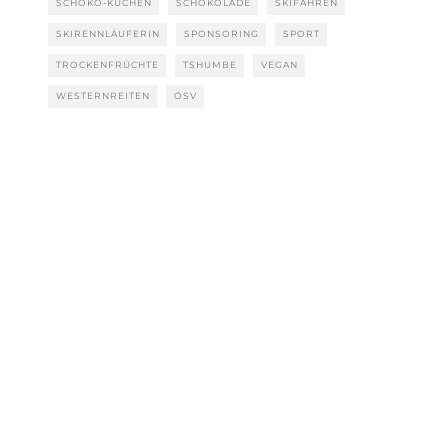
SCHOKO-KUCHEN
SCHOKOLADE
SKIFAHREN
SKIRENNLÄUFERIN
SPONSORING
SPORT
TROCKENFRÜCHTE
TSHUMBE
VEGAN
WESTERNREITEN
ÖSV