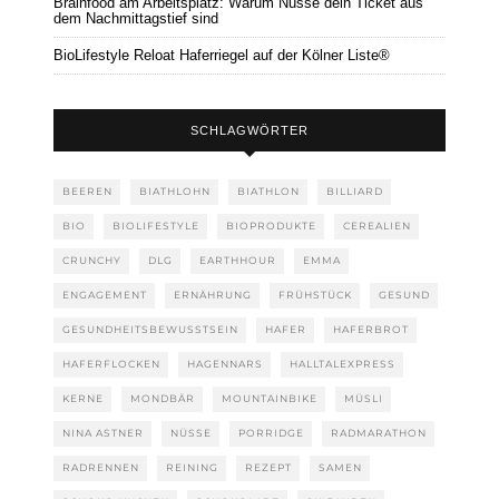
Brainfood am Arbeitsplatz: Warum Nüsse dein Ticket aus
dem Nachmittagstief sind
BioLifestyle Reloat Haferriegel auf der Kölner Liste®
SCHLAGWÖRTER
BEEREN
BIATHLOHN
BIATHLON
BILLIARD
BIO
BIOLIFESTYLE
BIOPRODUKTE
CEREALIEN
CRUNCHY
DLG
EARTHHOUR
EMMA
ENGAGEMENT
ERNÄHRUNG
FRÜHSTÜCK
GESUND
GESUNDHEITSBEWUSSTSEIN
HAFER
HAFERBROT
HAFERFLOCKEN
HAGENNARS
HALLTALEXPRESS
KERNE
MONDBÄR
MOUNTAINBIKE
MÜSLI
NINA ASTNER
NÜSSE
PORRIDGE
RADMARATHON
RADRENNEN
REINING
REZEPT
SAMEN