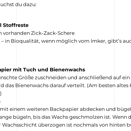
uchst du dazu:
 Stoffreste
n vorhanden Zick-Zack-Schere
– in Bioqualität, wenn möglich vom Imker, gibt’s au
apier mit Tuch und Bienenwachs
ünschte Größe zuschneiden und anschließend auf ein
rd das Bienenwachs darauf verteilt. (Am besten alte
)
n
mit einem weiteren Backpapier abdecken und bügel
olange bügeln, bis das Wachs geschmolzen ist. Wenn
r Wachsschicht überzogen ist nochmals von hinten 