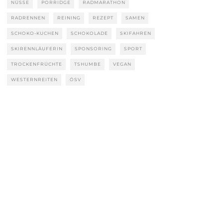
NÜSSE
PORRIDGE
RADMARATHON
RADRENNEN
REINING
REZEPT
SAMEN
SCHOKO-KUCHEN
SCHOKOLADE
SKIFAHREN
SKIRENNLÄUFERIN
SPONSORING
SPORT
TROCKENFRÜCHTE
TSHUMBE
VEGAN
WESTERNREITEN
ÖSV