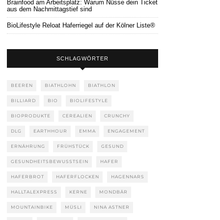
Brainfood am Arbeitsplatz: Warum Nüsse dein Ticket
aus dem Nachmittagstief sind
BioLifestyle Reloat Haferriegel auf der Kölner Liste®
SCHLAGWÖRTER
BEEREN
BIATHLOHN
BIATHLON
BILLIARD
BIO
BIOLIFESTYLE
BIOPRODUKTE
CEREALIEN
CRUNCHY
DLG
EARTHHOUR
EMMA
ENGAGEMENT
ERNÄHRUNG
FRÜHSTÜCK
GESUND
GESUNDHEITSBEWUSSTSEIN
HAFER
HAFERBROT
HAFERFLOCKEN
HAGENNARS
HALLTALEXPRESS
KERNE
MONDBÄR
MOUNTAINBIKE
MÜSLI
NINA ASTNER