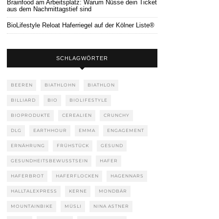
Brainfood am Arbeitsplatz: Warum Nüsse dein Ticket
aus dem Nachmittagstief sind
BioLifestyle Reloat Haferriegel auf der Kölner Liste®
SCHLAGWÖRTER
BEEREN
BIATHLOHN
BIATHLON
BILLIARD
BIO
BIOLIFESTYLE
BIOPRODUKTE
CEREALIEN
CRUNCHY
DLG
EARTHHOUR
EMMA
ENGAGEMENT
ERNÄHRUNG
FRÜHSTÜCK
GESUND
GESUNDHEITSBEWUSSTSEIN
HAFER
HAFERBROT
HAFERFLOCKEN
HAGENNARS
HALLTALEXPRESS
KERNE
MONDBÄR
MOUNTAINBIKE
MÜSLI
NINA ASTNER