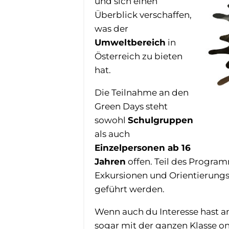
und sich einen
Überblick verschaffen,
was der
Umweltbereich
in
Österreich zu bieten
hat.
Die Teilnahme an den
Green Days steht
sowohl
Schulgruppen
als auch
Einzelpersonen ab 16
Jahren
offen. Teil des Program
Exkursionen und Orientierungs
geführt werden.
Wenn auch du Interesse hast an
sogar mit der ganzen Klasse o