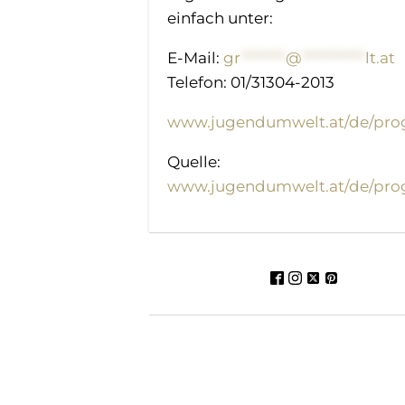
einfach unter:
E-Mail:
gr
*******
@
**********
lt.at
Telefon: 01/31304-2013
www.jugendumwelt.at/de/pro
Quelle:
www.jugendumwelt.at/de/pro