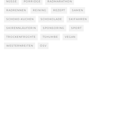
NÜSSE
PORRIDGE
RADMARATHON
RADRENNEN
REINING
REZEPT
SAMEN
SCHOKO-KUCHEN
SCHOKOLADE
SKIFAHREN
SKIRENNLÄUFERIN
SPONSORING
SPORT
TROCKENFRÜCHTE
TSHUMBE
VEGAN
WESTERNREITEN
ÖSV