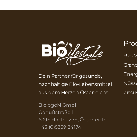
Pro
Bio-M
Grano
Energ
Dein Partner für gesunde,
Nüss
nachhaltige Bio-Lebensmittel
aus dem Herzen Österreichs.
Zissi
BiologoN GmbH
Genußstraße 1
6395 Hochfilzen, Österreich
+43 (0)5359 24174