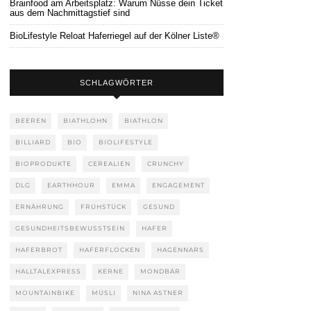
Brainfood am Arbeitsplatz: Warum Nüsse dein Ticket
aus dem Nachmittagstief sind
BioLifestyle Reloat Haferriegel auf der Kölner Liste®
SCHLAGWÖRTER
BEEREN
BIATHLOHN
BIATHLON
BILLIARD
BIO
BIOLIFESTYLE
BIOPRODUKTE
CEREALIEN
CRUNCHY
DLG
EARTHHOUR
EMMA
ENGAGEMENT
ERNÄHRUNG
FRÜHSTÜCK
GESUND
GESUNDHEITSBEWUSSTSEIN
HAFER
HAFERBROT
HAFERFLOCKEN
HAGENNARS
HALLTALEXPRESS
KERNE
MONDBÄR
MOUNTAINBIKE
MÜSLI
NINA ASTNER