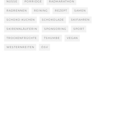
NÜSSE
PORRIDGE
RADMARATHON
RADRENNEN
REINING
REZEPT
SAMEN
SCHOKO-KUCHEN
SCHOKOLADE
SKIFAHREN
SKIRENNLÄUFERIN
SPONSORING
SPORT
TROCKENFRÜCHTE
TSHUMBE
VEGAN
WESTERNREITEN
ÖSV