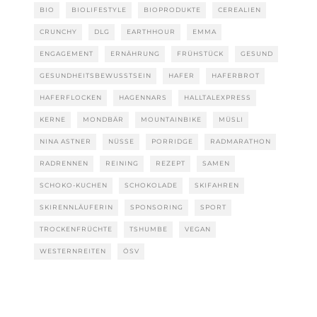
BIO
BIOLIFESTYLE
BIOPRODUKTE
CEREALIEN
CRUNCHY
DLG
EARTHHOUR
EMMA
ENGAGEMENT
ERNÄHRUNG
FRÜHSTÜCK
GESUND
GESUNDHEITSBEWUSSTSEIN
HAFER
HAFERBROT
HAFERFLOCKEN
HAGENNARS
HALLTALEXPRESS
KERNE
MONDBÄR
MOUNTAINBIKE
MÜSLI
NINA ASTNER
NÜSSE
PORRIDGE
RADMARATHON
RADRENNEN
REINING
REZEPT
SAMEN
SCHOKO-KUCHEN
SCHOKOLADE
SKIFAHREN
SKIRENNLÄUFERIN
SPONSORING
SPORT
TROCKENFRÜCHTE
TSHUMBE
VEGAN
WESTERNREITEN
ÖSV