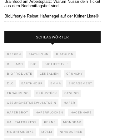
Brainfood am Arbeitsplatz: Warum Nüsse dein Ticket
aus dem Nachmittagstief sind
BioLifestyle Reloat Haferriegel auf der Kölner Liste®
SCHLAGWÖRTER
BEEREN
BIATHLOHN
BIATHLON
BILLIARD
BIO
BIOLIFESTYLE
BIOPRODUKTE
CEREALIEN
CRUNCHY
DLG
EARTHHOUR
EMMA
ENGAGEMENT
ERNÄHRUNG
FRÜHSTÜCK
GESUND
GESUNDHEITSBEWUSSTSEIN
HAFER
HAFERBROT
HAFERFLOCKEN
HAGENNARS
HALLTALEXPRESS
KERNE
MONDBÄR
MOUNTAINBIKE
MÜSLI
NINA ASTNER