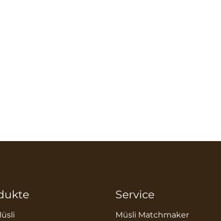
dukte
Service
üsli
Müsli Matchmaker