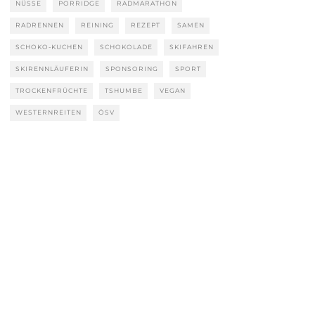
NÜSSE
PORRIDGE
RADMARATHON
RADRENNEN
REINING
REZEPT
SAMEN
SCHOKO-KUCHEN
SCHOKOLADE
SKIFAHREN
SKIRENNLÄUFERIN
SPONSORING
SPORT
TROCKENFRÜCHTE
TSHUMBE
VEGAN
WESTERNREITEN
ÖSV